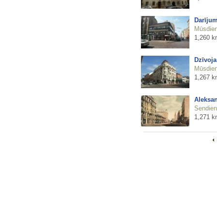
Darījum
Mūsdienu
1,260 k
Dzīvoja
Mūsdienu
1,267 k
Aleksan
Sendienu
1,271 k