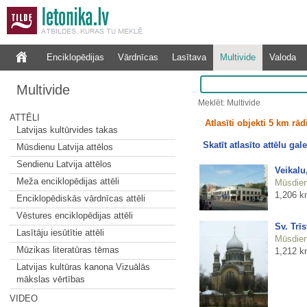
Enciklopēdijas
Vārdnīcas
Lasītava
Multivide
Valoda
Multivide
Meklēt: Multivide
ATTĒLI
Atlasīti objekti 5 km rā
Latvijas kultūrvides takas
Skatīt atlasīto attēlu gale
Mūsdienu Latvija attēlos
Sendienu Latvija attēlos
Veikalu
Meža enciklopēdijas attēli
Mūsdienu
1,206 k
Enciklopēdiskās vārdnīcas attēli
Vēstures enciklopēdijas attēli
Sv. Trī
Lasītāju iesūtītie attēli
Mūsdienu
Mūzikas literatūras tēmas
1,212 k
Latvijas kultūras kanona Vizuālās
mākslas vērtības
VIDEO