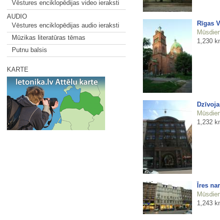
Vēstures enciklopēdijas video ieraksti
AUDIO
Rīgas V
Vēstures enciklopēdijas audio ieraksti
Mūsdienu
Mūzikas literatūras tēmas
1,230 k
Putnu balsis
KARTE
Dzīvoja
Mūsdienu
1,232 k
Īres na
Mūsdienu
1,243 k