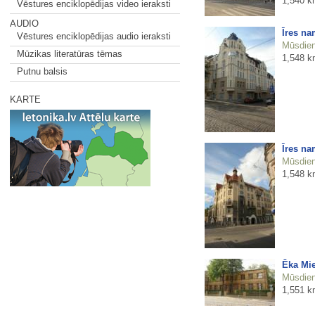
1,540 k
Vēstures enciklopēdijas video ieraksti
AUDIO
Īres na
Vēstures enciklopēdijas audio ieraksti
Mūsdienu
Mūzikas literatūras tēmas
1,548 k
Putnu balsis
KARTE
Īres na
Mūsdienu
1,548 k
Ēka Mie
Mūsdienu
1,551 k