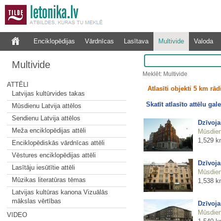
Enciklopēdijas
Vārdnīcas
Lasītava
Multivide
Valoda
Multivide
Meklēt: Multivide
ATTĒLI
Atlasīti objekti 5 km rā
Latvijas kultūrvides takas
Skatīt atlasīto attēlu gale
Mūsdienu Latvija attēlos
Sendienu Latvija attēlos
Dzīvoja
Meža enciklopēdijas attēli
Mūsdienu
1,529 k
Enciklopēdiskās vārdnīcas attēli
Vēstures enciklopēdijas attēli
Dzīvoja
Lasītāju iesūtītie attēli
Mūsdienu
Mūzikas literatūras tēmas
1,538 k
Latvijas kultūras kanona Vizuālās
mākslas vērtības
Dzīvoja
Mūsdienu
VIDEO