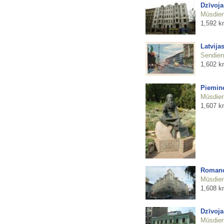
Dzīvoja
Mūsdienu
1,592 k
Latvija
Sendienu
1,602 k
Piemine
Mūsdienu
1,607 k
Romanov
Mūsdienu
1,608 k
Dzīvoja
Mūsdienu