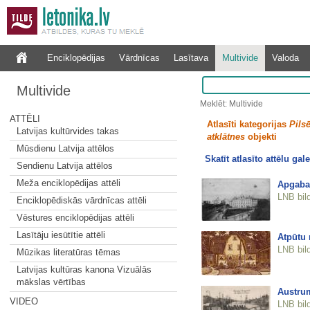
Enciklopēdijas
Vārdnīcas
Lasītava
Multivide
Valoda
Multivide
Meklēt: Multivide
ATTĒLI
Atlasīti kategorijas
Pilsē
Latvijas kultūrvides takas
atklātnes
objekti
Mūsdienu Latvija attēlos
Skatīt atlasīto attēlu gale
Sendienu Latvija attēlos
Meža enciklopēdijas attēli
Apgaba
LNB bil
Enciklopēdiskās vārdnīcas attēli
Vēstures enciklopēdijas attēli
Lasītāju iesūtītie attēli
Atpūtu
LNB bil
Mūzikas literatūras tēmas
Latvijas kultūras kanona Vizuālās
mākslas vērtības
Austrum
VIDEO
LNB bil