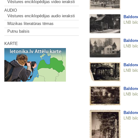
Vēstures enciklopēdijas video ieraksti
AUDIO
Vēstures enciklopēdijas audio ieraksti
Baldon
LNB bil
Mūzikas literatūras tēmas
Putnu balsis
Baldon
KARTE
LNB bil
Baldon
LNB bil
Baldon
LNB bil
Baldon
LNB bil