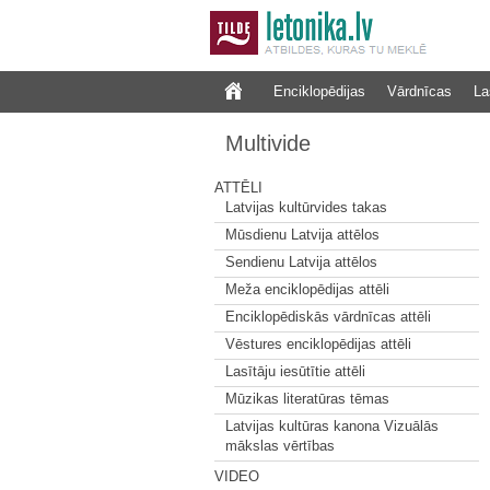
Enciklopēdijas
Vārdnīcas
La
Multivide
ATTĒLI
Latvijas kultūrvides takas
Mūsdienu Latvija attēlos
Sendienu Latvija attēlos
Meža enciklopēdijas attēli
Enciklopēdiskās vārdnīcas attēli
Vēstures enciklopēdijas attēli
Lasītāju iesūtītie attēli
Mūzikas literatūras tēmas
Latvijas kultūras kanona Vizuālās
mākslas vērtības
VIDEO