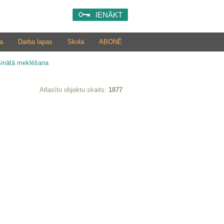
IENĀKT
a
Darba lapas
Skola
ABONĒ
šinātā meklēšana
Atlasīto objektu skaits:
1877