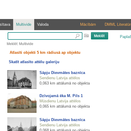
sītava
Multivide
Valoda
Mācībām
DMML Literatūr
Papla
Meklēt: Multivide
Atlasīti objekti 5 km rādiusā ap objektu
Skatīt atlasīto attēlu galeriju
Sāpju Dievmātes baznīca
Sendienu Latvija attēlos
0,063 km attālumā no objekta
Dzīvojamā ēka M. Pils 1
Mūsdienu Latvija attēlos
0,065 km attālumā no objekta
Sāpju Dievmātes baznīca
Sendienu Latvija attēlos
0,068 km attālumā no objekta