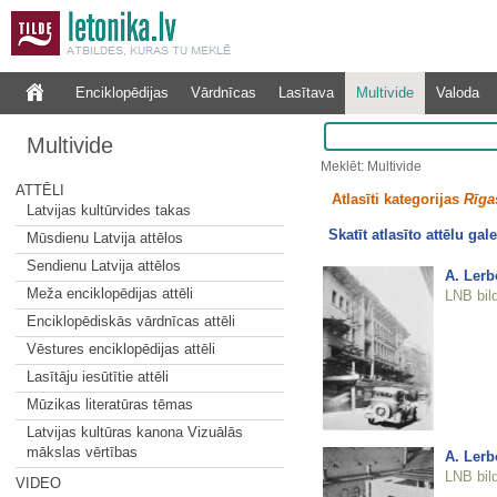
Enciklopēdijas
Vārdnīcas
Lasītava
Multivide
Valoda
Multivide
Meklēt: Multivide
ATTĒLI
Atlasīti kategorijas
Rīgas
Latvijas kultūrvides takas
Skatīt atlasīto attēlu gale
Mūsdienu Latvija attēlos
Sendienu Latvija attēlos
A. Lerb
Meža enciklopēdijas attēli
LNB bil
Enciklopēdiskās vārdnīcas attēli
Vēstures enciklopēdijas attēli
Lasītāju iesūtītie attēli
Mūzikas literatūras tēmas
Latvijas kultūras kanona Vizuālās
mākslas vērtības
A. Lerb
LNB bil
VIDEO