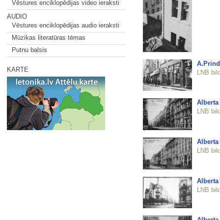
Vēstures enciklopēdijas video ieraksti
AUDIO
Vēstures enciklopēdijas audio ieraksti
Mūzikas literatūras tēmas
Putnu balsis
A.Prind
KARTE
LNB bil
Alberta 
LNB bil
Alberta 
LNB bil
Alberta 
LNB bil
Alberta 