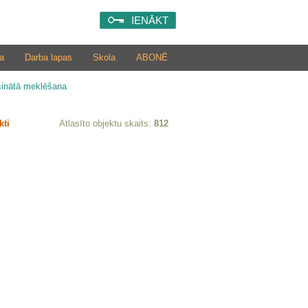
IENĀKT
a
Darba lapas
Skola
ABONĒ
šinātā meklēšana
kti
Atlasīto objektu skaits:
812