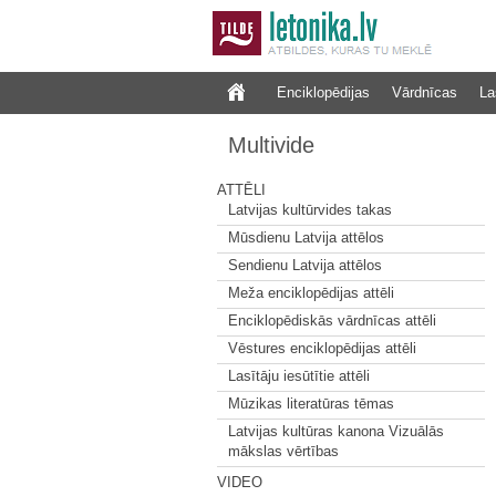
Enciklopēdijas
Vārdnīcas
La
Multivide
ATTĒLI
Latvijas kultūrvides takas
Mūsdienu Latvija attēlos
Sendienu Latvija attēlos
Meža enciklopēdijas attēli
Enciklopēdiskās vārdnīcas attēli
Vēstures enciklopēdijas attēli
Lasītāju iesūtītie attēli
Mūzikas literatūras tēmas
Latvijas kultūras kanona Vizuālās
mākslas vērtības
VIDEO