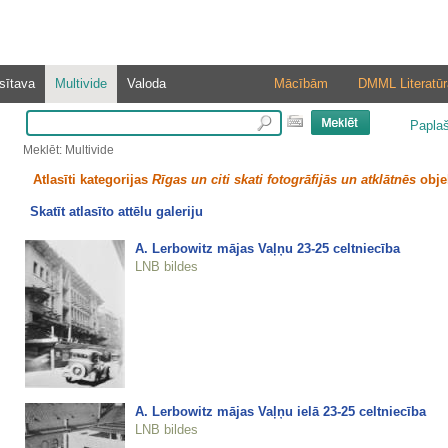
sītava
Multivide
Valoda
Mācībām
DMML Literatūr
Papla
Meklēt: Multivide
Atlasīti kategorijas
Rīgas un citi skati fotogrāfijās un atklātnēs
obje
Skatīt atlasīto attēlu galeriju
A. Lerbowitz mājas Vaļņu 23-25 celtniecība
LNB bildes
A. Lerbowitz mājas Vaļņu ielā 23-25 celtniecība
LNB bildes