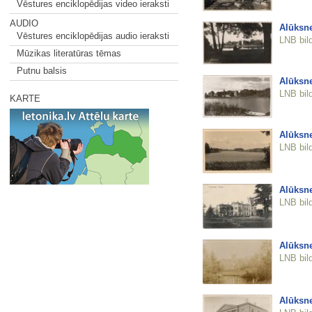
Vēstures enciklopēdijas video ieraksti
AUDIO
Alūksn
Vēstures enciklopēdijas audio ieraksti
LNB bil
Mūzikas literatūras tēmas
Putnu balsis
Alūksn
LNB bil
KARTE
Alūksne
LNB bil
Alūksne
LNB bil
Alūksne
LNB bil
Alūksne