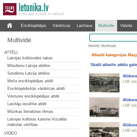
Enciklopēdijas
Vārdnīcas
Lasītava
Multivide
Valoda
Multivide
Meklēt: Multivide
ATTĒLI
Atlasīti kategorijas
Mazp
Latvijas kultūrvides takas
Skatīt atlasīto attēlu gale
Mūsdienu Latvija attēlos
Sendienu Latvija attēlos
Alūksn
Meža enciklopēdijas attēli
LNB bil
Enciklopēdiskās vārdnīcas attēli
Vēstures enciklopēdijas attēli
Alūksn
Lasītāju iesūtītie attēli
LNB bil
Mūzikas literatūras tēmas
Latvijas kultūras kanona Vizuālās
mākslas vērtības
Alūksn
LNB bil
VIDEO