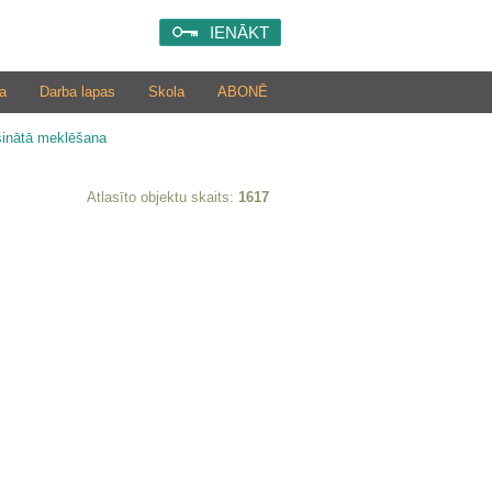
IENĀKT
a
Darba lapas
Skola
ABONĒ
šinātā meklēšana
Atlasīto objektu skaits:
1617