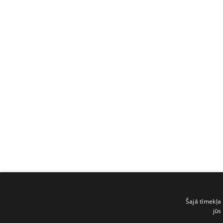
Šajā tīmekļa 
jūs