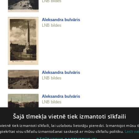
LNB bildes
Aleksandra bulvāris
LNB bildes
Aleksandra bulvāris
LNB bildes
Aleksandra bulvāris
LNB bildes
Šajā tīmekļa vietnē tiek izmantoti sīkfaili
Aleksandra bulvāris
vietnē tiek izmantoti sīkfaili, lai uzlabotu lietotāju pieredzi. Izmantojot mūsu t
LNB bildes
 piekrītat visu sīkfailu izmantošanai saskaņā ar mūsu sīkfailu politiku.
Lasīt va