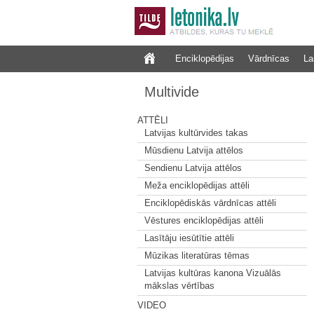
Enciklopēdijas
Vārdnīcas
La
Multivide
ATTĒLI
Latvijas kultūrvides takas
Mūsdienu Latvija attēlos
Sendienu Latvija attēlos
Meža enciklopēdijas attēli
Enciklopēdiskās vārdnīcas attēli
Vēstures enciklopēdijas attēli
Lasītāju iesūtītie attēli
Mūzikas literatūras tēmas
Latvijas kultūras kanona Vizuālās
mākslas vērtības
VIDEO