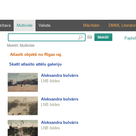
sītava
Multivide
Valoda
Mācībām
DMML Literatūr
Papla
Meklēt: Multivide
Atlasīti objekti no Rīgas raj.
Skatīt atlasīto attēlu galeriju
Aleksandra bulvāris
LNB bildes
Aleksandra bulvāris
LNB bildes
Aleksandra bulvāris
LNB bildes