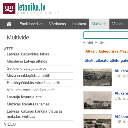
Enciklopēdijas
Vārdnīcas
Lasītava
Multivide
Valoda
Multivide
Meklēt: Multivide
ATTĒLI
Atlasīti kategorijas
Mazp
Latvijas kultūrvides takas
Skatīt atlasīto attēlu gale
Mūsdienu Latvija attēlos
Sendienu Latvija attēlos
Alūksn
Meža enciklopēdijas attēli
LNB bil
Enciklopēdiskās vārdnīcas attēli
Vēstures enciklopēdijas attēli
Alūksn
Lasītāju iesūtītie attēli
LNB bil
Mūzikas literatūras tēmas
Latvijas kultūras kanona Vizuālās
mākslas vērtības
Alūksn
LNB bil
VIDEO