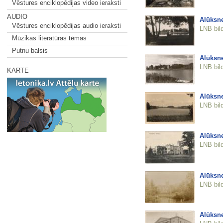
Vēstures enciklopēdijas video ieraksti
AUDIO
Alūksn
Vēstures enciklopēdijas audio ieraksti
LNB bil
Mūzikas literatūras tēmas
Putnu balsis
Alūksn
LNB bil
KARTE
Alūksne
LNB bil
Alūksne
LNB bil
Alūksne
LNB bil
Alūksne