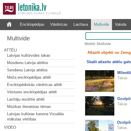
Enciklopēdijas
Vārdnīcas
Lasītava
Multivide
Valoda
Multivide
Meklēt: Multivide
ATTĒLI
Atlasīti objekti no Zemg
Latvijas kultūrvides takas
Skatīt atlasīto attēlu gale
Mūsdienu Latvija attēlos
Sendienu Latvija attēlos
Mīlestī
Meža enciklopēdijas attēli
Takas
Enciklopēdiskās vārdnīcas attēli
Vēstures enciklopēdijas attēli
Ozolpil
Lasītāju iesūtītie attēli
Takas
Mūzikas literatūras tēmas
Latvijas kultūras kanona Vizuālās
mākslas vērtības
Ozolpil
VIDEO
Takas