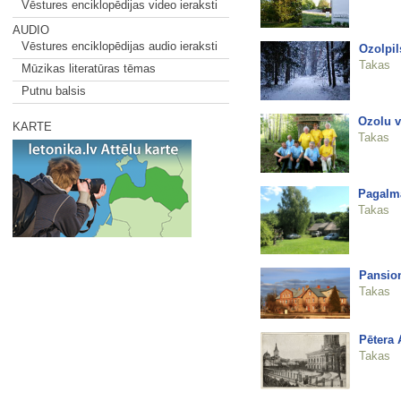
Vēstures enciklopēdijas video ieraksti
AUDIO
Vēstures enciklopēdijas audio ieraksti
Ozolpil
Takas
Mūzikas literatūras tēmas
Putnu balsis
Ozolu v
KARTE
Takas
Pagalm
Takas
Pansion
Takas
Pētera 
Takas