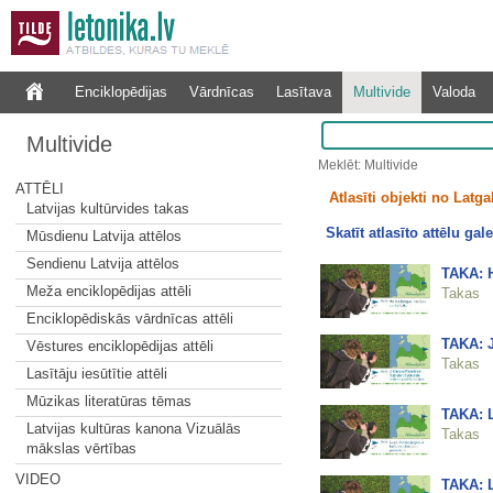
Enciklopēdijas
Vārdnīcas
Lasītava
Multivide
Valoda
Multivide
Meklēt: Multivide
ATTĒLI
Atlasīti objekti no Latg
Latvijas kultūrvides takas
Skatīt atlasīto attēlu gale
Mūsdienu Latvija attēlos
Sendienu Latvija attēlos
TAKA: H
Meža enciklopēdijas attēli
Takas
Enciklopēdiskās vārdnīcas attēli
TAKA: J
Vēstures enciklopēdijas attēli
Takas
Lasītāju iesūtītie attēli
Mūzikas literatūras tēmas
TAKA: L
Latvijas kultūras kanona Vizuālās
Takas
mākslas vērtības
VIDEO
TAKA: L