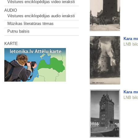
Vēstures enciklopēdijas video ieraksti
AUDIO
Vēstures enciklopēdijas audio ieraksti
Mūzikas literatūras tēmas
Putnu balsis
Kara m
KARTE
LNB bil
Kara mu
LNB bil