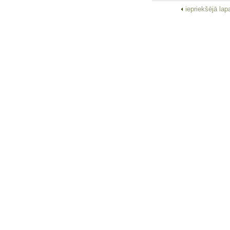
iepriekšējā la