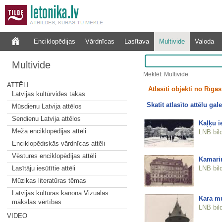
Enciklopēdijas
Vārdnīcas
Lasītava
Multivide
Valoda
Multivide
Meklēt: Multivide
ATTĒLI
Atlasīti objekti no Rīgas 
Latvijas kultūrvides takas
Skatīt atlasīto attēlu gale
Mūsdienu Latvija attēlos
Sendienu Latvija attēlos
Kaļķu i
Meža enciklopēdijas attēli
LNB bil
Enciklopēdiskās vārdnīcas attēli
Vēstures enciklopēdijas attēli
Kamari
LNB bil
Lasītāju iesūtītie attēli
Mūzikas literatūras tēmas
Latvijas kultūras kanona Vizuālās
Kara m
mākslas vērtības
LNB bil
VIDEO