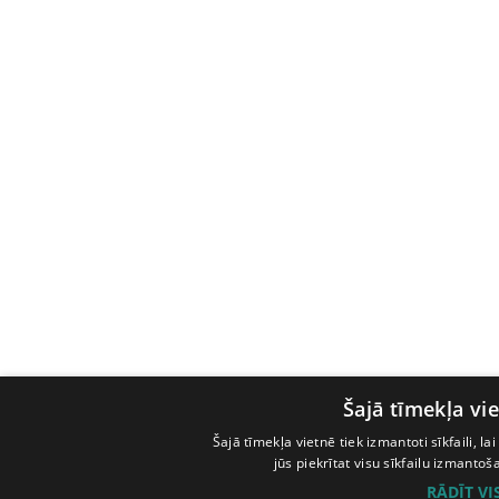
Šajā tīmekļa vie
Šajā tīmekļa vietnē tiek izmantoti sīkfaili, l
jūs piekrītat visu sīkfailu izmanto
RĀDĪT V