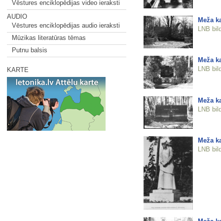
Vēstures enciklopēdijas video ieraksti
AUDIO
Meža ka
Vēstures enciklopēdijas audio ieraksti
LNB bil
Mūzikas literatūras tēmas
Putnu balsis
Meža ka
LNB bil
KARTE
Meža ka
LNB bil
Meža ka
LNB bil