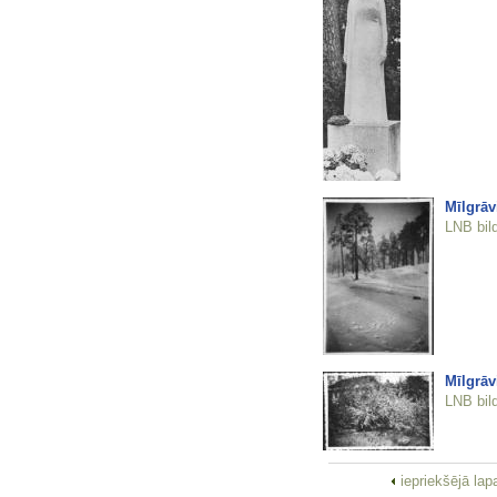
Mīlgrāv
LNB bil
Mīlgrāv
LNB bil
iepriekšējā la