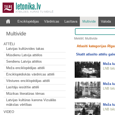
Enciklopēdijas
Vārdnīcas
Lasītava
Multivide
Valoda
Multivide
Meklēt: Multivide
ATTĒLI
Atlasīti kategorijas
Rīgas
Latvijas kultūrvides takas
Skatīt atlasīto attēlu gale
Mūsdienu Latvija attēlos
Sendienu Latvija attēlos
Meža ka
Meža enciklopēdijas attēli
LNB bil
Enciklopēdiskās vārdnīcas attēli
Vēstures enciklopēdijas attēli
Meža ka
Lasītāju iesūtītie attēli
LNB bil
Mūzikas literatūras tēmas
Latvijas kultūras kanona Vizuālās
Meža ka
mākslas vērtības
LNB bil
VIDEO