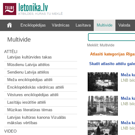
Enciklopēdijas
Vārdnīcas
Lasītava
Multivide
Valoda
Multivide
Meklēt: Multivide
ATTĒLI
Atlasīti kategorijas
Rīgas
Latvijas kultūrvides takas
Skatīt atlasīto attēlu gale
Mūsdienu Latvija attēlos
Sendienu Latvija attēlos
Meža ka
Meža enciklopēdijas attēli
LNB bil
Enciklopēdiskās vārdnīcas attēli
Vēstures enciklopēdijas attēli
Meža ka
Lasītāju iesūtītie attēli
LNB bil
Mūzikas literatūras tēmas
Latvijas kultūras kanona Vizuālās
Meža ka
mākslas vērtības
LNB bil
VIDEO