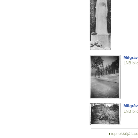
Mīlgrāv
LNB bil
Mīlgrāv
LNB bil
iepriekšējā la