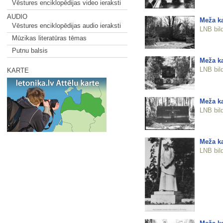
Vēstures enciklopēdijas video ieraksti
AUDIO
Meža ka
Vēstures enciklopēdijas audio ieraksti
LNB bil
Mūzikas literatūras tēmas
Putnu balsis
Meža ka
LNB bil
KARTE
Meža ka
LNB bil
Meža ka
LNB bil