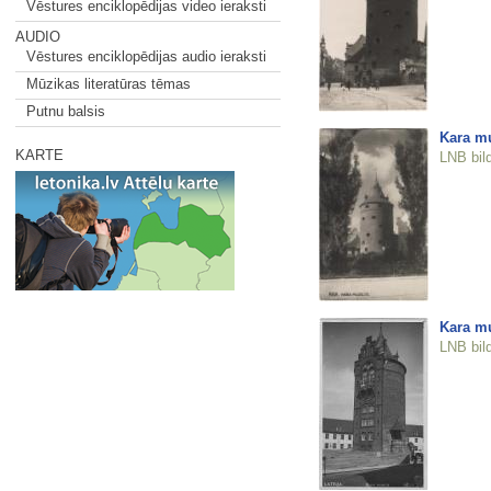
Vēstures enciklopēdijas video ieraksti
AUDIO
Vēstures enciklopēdijas audio ieraksti
Mūzikas literatūras tēmas
Putnu balsis
Kara m
KARTE
LNB bil
Kara mu
LNB bil