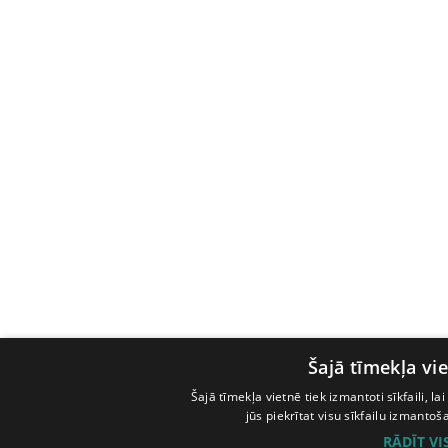
Šajā tīmekļa vie
Šajā tīmekļa vietnē tiek izmantoti sīkfaili, l
jūs piekrītat visu sīkfailu izmanto
RĀDĪT V