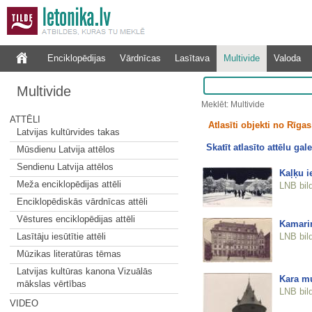
Enciklopēdijas
Vārdnīcas
Lasītava
Multivide
Valoda
Multivide
Meklēt: Multivide
ATTĒLI
Atlasīti objekti no Rīgas 
Latvijas kultūrvides takas
Skatīt atlasīto attēlu gale
Mūsdienu Latvija attēlos
Sendienu Latvija attēlos
Kaļķu i
Meža enciklopēdijas attēli
LNB bil
Enciklopēdiskās vārdnīcas attēli
Vēstures enciklopēdijas attēli
Kamari
LNB bil
Lasītāju iesūtītie attēli
Mūzikas literatūras tēmas
Latvijas kultūras kanona Vizuālās
Kara m
mākslas vērtības
LNB bil
VIDEO