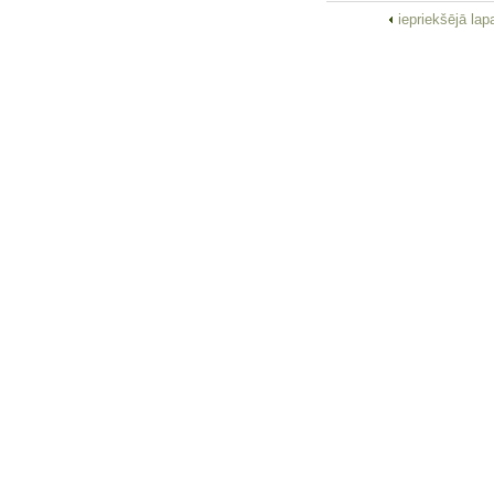
iepriekšējā la