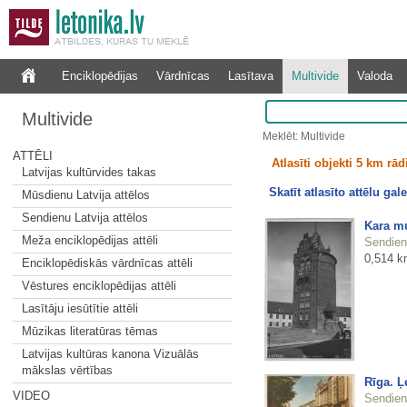
Enciklopēdijas
Vārdnīcas
Lasītava
Multivide
Valoda
Multivide
Meklēt: Multivide
ATTĒLI
Atlasīti objekti 5 km rā
Latvijas kultūrvides takas
Skatīt atlasīto attēlu gale
Mūsdienu Latvija attēlos
Sendienu Latvija attēlos
Kara mu
Meža enciklopēdijas attēli
Sendienu
0,514 k
Enciklopēdiskās vārdnīcas attēli
Vēstures enciklopēdijas attēli
Lasītāju iesūtītie attēli
Mūzikas literatūras tēmas
Latvijas kultūras kanona Vizuālās
mākslas vērtības
Rīga. Ļ
VIDEO
Sendienu