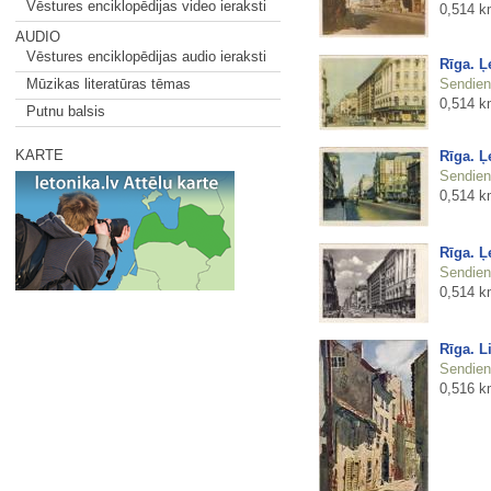
Vēstures enciklopēdijas video ieraksti
0,514 k
AUDIO
Vēstures enciklopēdijas audio ieraksti
Rīga. Ļ
Sendienu
Mūzikas literatūras tēmas
0,514 k
Putnu balsis
KARTE
Rīga. Ļ
Sendienu
0,514 k
Rīga. Ļ
Sendienu
0,514 k
Rīga. L
Sendienu
0,516 k