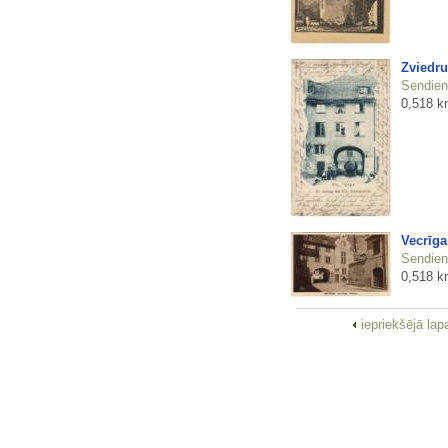
Zviedru
Sendienu
0,518 k
Vecrīga
Sendienu
0,518 k
iepriekšējā la