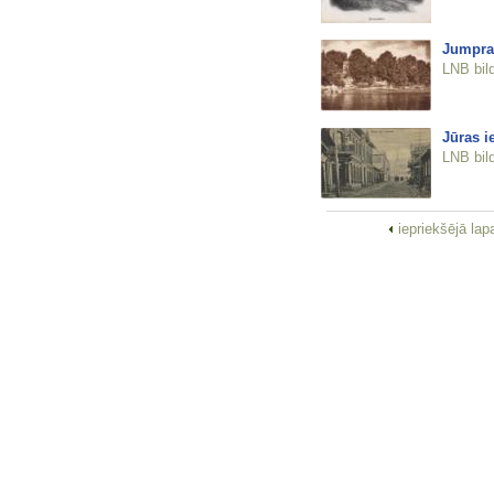
Jumpra
LNB bil
Jūras i
LNB bil
iepriekšējā la