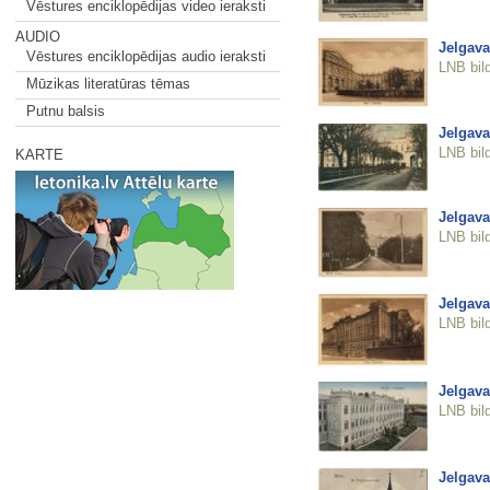
Vēstures enciklopēdijas video ieraksti
AUDIO
Jelgava
Vēstures enciklopēdijas audio ieraksti
LNB bil
Mūzikas literatūras tēmas
Putnu balsis
Jelgavas
LNB bil
KARTE
Jelgava
LNB bil
Jelgava
LNB bil
Jelgava
LNB bil
Jelgava