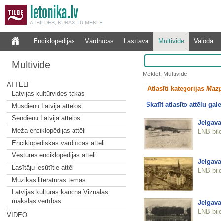
Enciklopēdijas
Vārdnīcas
Lasītava
Multivide
Valoda
Multivide
Meklēt: Multivide
ATTĒLI
Atlasīti kategorijas
Mazp
Latvijas kultūrvides takas
Skatīt atlasīto attēlu gale
Mūsdienu Latvija attēlos
Sendienu Latvija attēlos
Jelgava
Meža enciklopēdijas attēli
LNB bil
Enciklopēdiskās vārdnīcas attēli
Vēstures enciklopēdijas attēli
Jelgav
Lasītāju iesūtītie attēli
LNB bil
Mūzikas literatūras tēmas
Latvijas kultūras kanona Vizuālās
mākslas vērtības
Jelgava
LNB bil
VIDEO