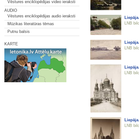
Vēstures enciklopēdijas video ieraksti
AUDIO
Vēstures enciklopēdijas audio ieraksti
Liepāja.
LNB bil
Mūzikas literatūras tēmas
Putnu balsis
Liepāja.
KARTE
LNB bil
Liepāja
LNB bil
Liepāja
LNB bil