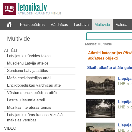
Enciklopēdijas
Vārdnīcas
Lasītava
Multivide
Valoda
Multivide
Meklēt: Multivide
ATTĒLI
Atlasīti kategorijas
Pilsē
Latvijas kultūrvides takas
atklātnes
objekti
Mūsdienu Latvija attēlos
Skatīt atlasīto attēlu gale
Sendienu Latvija attēlos
Meža enciklopēdijas attēli
Liepāja
LNB bil
Enciklopēdiskās vārdnīcas attēli
Vēstures enciklopēdijas attēli
Lasītāju iesūtītie attēli
Liepāja
LNB bil
Mūzikas literatūras tēmas
Latvijas kultūras kanona Vizuālās
mākslas vērtības
Liepāja.
VIDEO
LNB bil