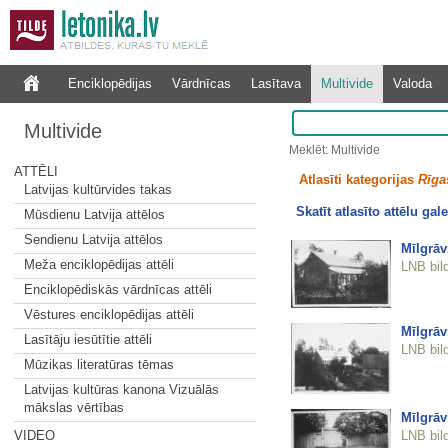
Enciklopēdijas
Vārdnīcas
Lasītava
Multivide
Valoda
Multivide
Meklēt: Multivide
ATTĒLI
Atlasīti kategorijas
Rīgas
Latvijas kultūrvides takas
Skatīt atlasīto attēlu gale
Mūsdienu Latvija attēlos
Sendienu Latvija attēlos
Mīlgrāv
Meža enciklopēdijas attēli
LNB bil
Enciklopēdiskās vārdnīcas attēli
Vēstures enciklopēdijas attēli
Mīlgrāv
Lasītāju iesūtītie attēli
LNB bil
Mūzikas literatūras tēmas
Latvijas kultūras kanona Vizuālās
mākslas vērtības
Mīlgrāv
LNB bil
VIDEO