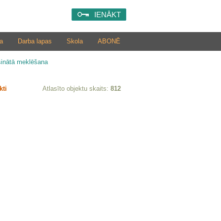
IENĀKT
a
Darba lapas
Skola
ABONĒ
šinātā meklēšana
kti
Atlasīto objektu skaits:
812