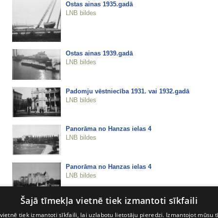
Ostas ainas 1935.gadā
LNB bildes
Ostas ainas 1939.gadā
LNB bildes
Padomju vēstniecība 1931. vai 1932.gadā
LNB bildes
Panorāma no Hanzas ielas 4
LNB bildes
Panorāma no Hanzas ielas 4
LNB bildes
Šajā tīmekļa vietnē tiek izmantoti sīkfaili
Pareizticīgā baznīca
vietnē tiek izmantoti sīkfaili, lai uzlabotu lietotāju pieredzi. Izmantojot mūsu t
LNB bildes