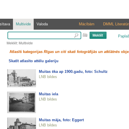
sītava
Multivide
Valoda
Mācībām
DMML Literatūr
Papla
Meklēt: Multivide
Atlasīti kategorijas
Rīgas un citi skati fotogrāfijās un atklātnēs
obje
Skatīt atlasīto attēlu galeriju
Muitas ēka ap 1900.gadu, foto: Schultz
LNB bildes
Muitas iela
LNB bildes
Muitas māja, foto: Eggert
LNB bildes