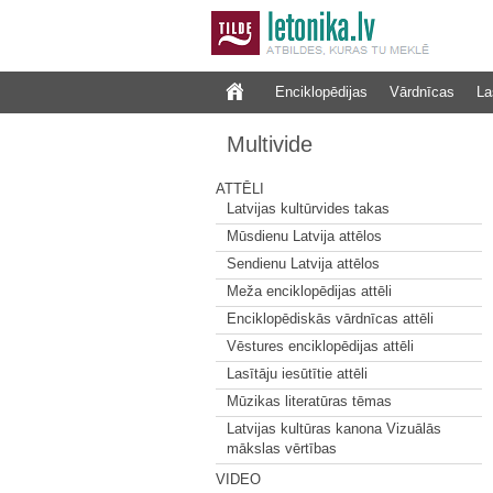
Enciklopēdijas
Vārdnīcas
La
Multivide
ATTĒLI
Latvijas kultūrvides takas
Mūsdienu Latvija attēlos
Sendienu Latvija attēlos
Meža enciklopēdijas attēli
Enciklopēdiskās vārdnīcas attēli
Vēstures enciklopēdijas attēli
Lasītāju iesūtītie attēli
Mūzikas literatūras tēmas
Latvijas kultūras kanona Vizuālās
mākslas vērtības
VIDEO