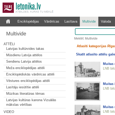
Enciklopēdijas
Vārdnīcas
Lasītava
Multivide
Valoda
Multivide
Meklēt: Multivide
ATTĒLI
Atlasīti kategorijas
Rīgas
Latvijas kultūrvides takas
Skatīt atlasīto attēlu gale
Mūsdienu Latvija attēlos
Sendienu Latvija attēlos
Muitas 
Meža enciklopēdijas attēli
LNB bil
Enciklopēdiskās vārdnīcas attēli
Vēstures enciklopēdijas attēli
Muitas 
Lasītāju iesūtītie attēli
LNB bil
Mūzikas literatūras tēmas
Latvijas kultūras kanona Vizuālās
mākslas vērtības
Muitas 
LNB bil
VIDEO