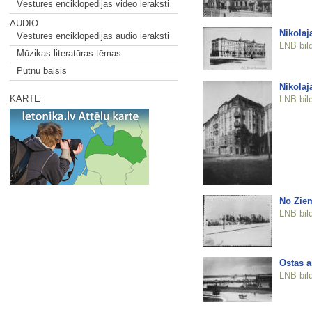
Vēstures enciklopēdijas video ieraksti
AUDIO
Nikolaj
Vēstures enciklopēdijas audio ieraksti
LNB bil
Mūzikas literatūras tēmas
Putnu balsis
Nikolaja
KARTE
LNB bil
No Ziem
LNB bil
Ostas a
LNB bil