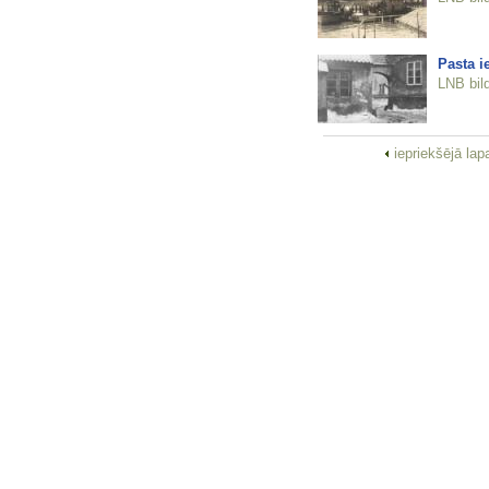
Pasta i
LNB bil
iepriekšējā la