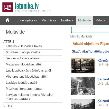
Enciklopēdijas
Vārdnīcas
Lasītava
Multivide
Valoda
Multivide
Meklēt: Multivide
ATTĒLI
Atlasīti objekti no Rīgas 
Latvijas kultūrvides takas
Skatīt atlasīto attēlu gale
Mūsdienu Latvija attēlos
Sendienu Latvija attēlos
Kūrmāj
Meža enciklopēdijas attēli
LNB bil
Enciklopēdiskās vārdnīcas attēli
Vēstures enciklopēdijas attēli
Ķeizard
Lasītāju iesūtītie attēli
LNB bil
Mūzikas literatūras tēmas
Latvijas kultūras kanona Vizuālās
mākslas vērtības
Ķeizard
LNB bil
VIDEO