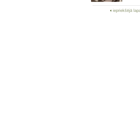
iepriekšējā la