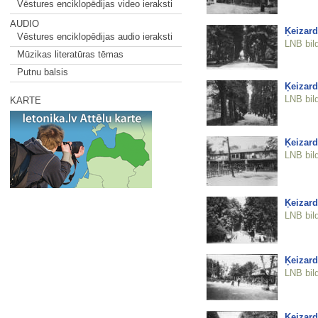
Vēstures enciklopēdijas video ieraksti
AUDIO
Ķeizard
Vēstures enciklopēdijas audio ieraksti
LNB bil
Mūzikas literatūras tēmas
Putnu balsis
Ķeizard
LNB bil
KARTE
Ķeizard
LNB bil
Ķeizard
LNB bil
Ķeizard
LNB bil
Ķeizard