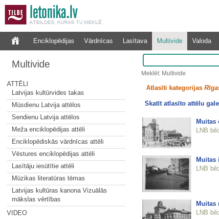
Enciklopēdijas
Vārdnīcas
Lasītava
Multivide
Valoda
Multivide
Meklēt: Multivide
ATTĒLI
Atlasīti kategorijas
Rīgas
Latvijas kultūrvides takas
Skatīt atlasīto attēlu gale
Mūsdienu Latvija attēlos
Sendienu Latvija attēlos
Muitas 
Meža enciklopēdijas attēli
LNB bil
Enciklopēdiskās vārdnīcas attēli
Vēstures enciklopēdijas attēli
Muitas 
Lasītāju iesūtītie attēli
LNB bil
Mūzikas literatūras tēmas
Latvijas kultūras kanona Vizuālās
mākslas vērtības
Muitas 
LNB bil
VIDEO