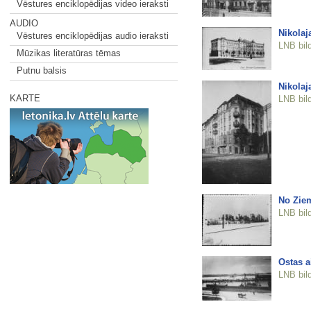
Vēstures enciklopēdijas video ieraksti
AUDIO
Nikolaj
Vēstures enciklopēdijas audio ieraksti
LNB bil
Mūzikas literatūras tēmas
Putnu balsis
Nikolaja
KARTE
LNB bil
No Ziem
LNB bil
Ostas a
LNB bil