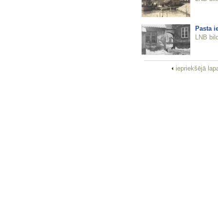
Pasta i
LNB bil
iepriekšējā la