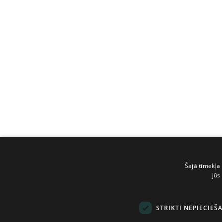
Šajā tīmekļa 
jūs
STRIKTI NEPIECIEŠ