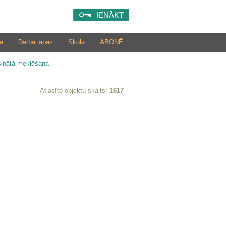
IENĀKT
a
Darba lapas
Skola
ABONĒ
šinātā meklēšana
Atlasīto objektu skaits:
1617