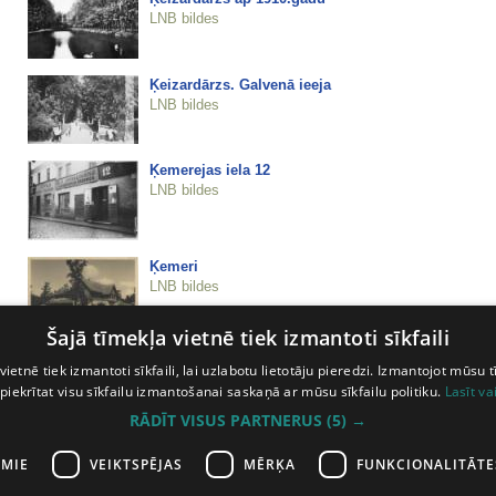
LNB bildes
Ķeizardārzs. Galvenā ieeja
LNB bildes
Ķemerejas iela 12
LNB bildes
Ķemeri
LNB bildes
Šajā tīmekļa vietnē tiek izmantoti sīkfaili
Ķemeri – Paviljona sēravots
vietnē tiek izmantoti sīkfaili, lai uzlabotu lietotāju pieredzi. Izmantojot mūsu t
LNB bildes
 piekrītat visu sīkfailu izmantošanai saskaņā ar mūsu sīkfailu politiku.
Lasīt va
RĀDĪT VISUS PARTNERUS
(5) →
Ķemeri - Sēravotiņš
LNB bildes
AMIE
VEIKTSPĒJAS
MĒRĶA
FUNKCIONALITĀTE