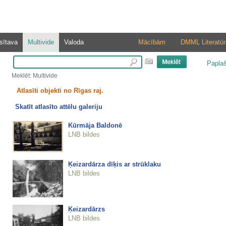
sītava
Multivide
Valoda
Mācībām
DMML Literatūr
Papla
Meklēt: Multivide
Atlasīti objekti no Rīgas raj.
Skatīt atlasīto attēlu galeriju
Kūrmāja Baldonē
LNB bildes
Ķeizardārza dīķis ar strūklaku
LNB bildes
Ķeizardārzs
LNB bildes