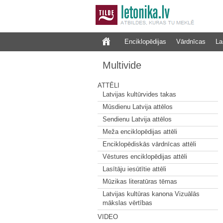
Enciklopēdijas
Vārdnīcas
La
Multivide
ATTĒLI
Latvijas kultūrvides takas
Mūsdienu Latvija attēlos
Sendienu Latvija attēlos
Meža enciklopēdijas attēli
Enciklopēdiskās vārdnīcas attēli
Vēstures enciklopēdijas attēli
Lasītāju iesūtītie attēli
Mūzikas literatūras tēmas
Latvijas kultūras kanona Vizuālās
mākslas vērtības
VIDEO