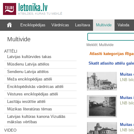
Enciklopēdijas
Vārdnīcas
Lasītava
Multivide
Valoda
Multivide
Meklēt: Multivide
ATTĒLI
Atlasīti kategorijas
Rīgas
Latvijas kultūrvides takas
Skatīt atlasīto attēlu gale
Mūsdienu Latvija attēlos
Sendienu Latvija attēlos
Muitas 
Meža enciklopēdijas attēli
LNB bil
Enciklopēdiskās vārdnīcas attēli
Vēstures enciklopēdijas attēli
Muitas 
Lasītāju iesūtītie attēli
LNB bil
Mūzikas literatūras tēmas
Latvijas kultūras kanona Vizuālās
mākslas vērtības
Muitas 
LNB bil
VIDEO