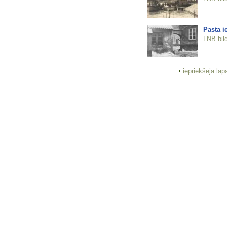
Pasta i
LNB bil
iepriekšējā la