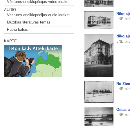
Vēstures enciklopēdijas video ieraksti
AUDIO
Nikolaj
Vēstures enciklopēdijas audio ieraksti
LNB bil
Mūzikas literatūras tēmas
Putnu balsis
Nikolaja
KARTE
LNB bil
No Ziem
LNB bil
Ostas a
LNB bil