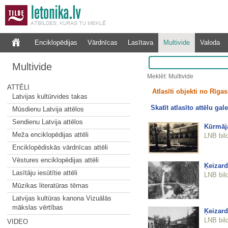
Enciklopēdijas
Vārdnīcas
Lasītava
Multivide
Valoda
Multivide
Meklēt: Multivide
ATTĒLI
Atlasīti objekti no Rīgas 
Latvijas kultūrvides takas
Skatīt atlasīto attēlu gale
Mūsdienu Latvija attēlos
Sendienu Latvija attēlos
Kūrmāj
Meža enciklopēdijas attēli
LNB bil
Enciklopēdiskās vārdnīcas attēli
Vēstures enciklopēdijas attēli
Ķeizard
Lasītāju iesūtītie attēli
LNB bil
Mūzikas literatūras tēmas
Latvijas kultūras kanona Vizuālās
mākslas vērtības
Ķeizard
LNB bil
VIDEO