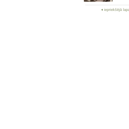
iepriekšējā la