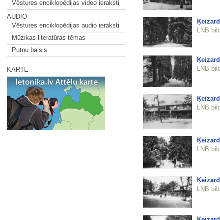
Vēstures enciklopēdijas video ieraksti
AUDIO
Ķeizard
Vēstures enciklopēdijas audio ieraksti
LNB bil
Mūzikas literatūras tēmas
Putnu balsis
Ķeizard
LNB bil
KARTE
Ķeizard
LNB bil
Ķeizard
LNB bil
Ķeizard
LNB bil
Ķeizard