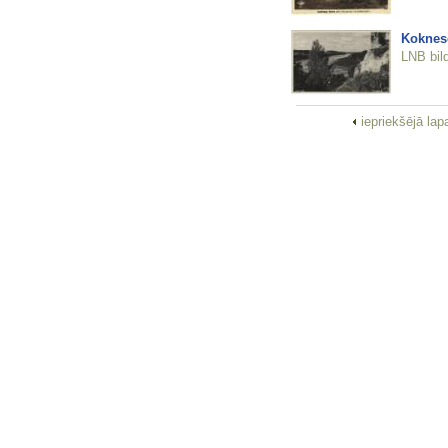
Koknes
LNB bil
iepriekšējā la