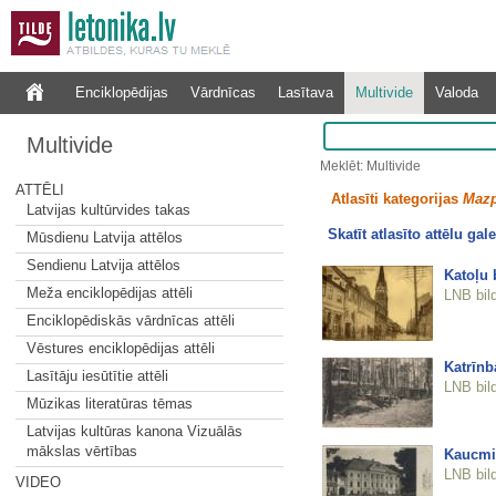
Enciklopēdijas
Vārdnīcas
Lasītava
Multivide
Valoda
Multivide
Meklēt: Multivide
ATTĒLI
Atlasīti kategorijas
Mazp
Latvijas kultūrvides takas
Skatīt atlasīto attēlu gale
Mūsdienu Latvija attēlos
Sendienu Latvija attēlos
Katoļu 
Meža enciklopēdijas attēli
LNB bil
Enciklopēdiskās vārdnīcas attēli
Vēstures enciklopēdijas attēli
Katrīnb
Lasītāju iesūtītie attēli
LNB bil
Mūzikas literatūras tēmas
Latvijas kultūras kanona Vizuālās
mākslas vērtības
Kaucmi
LNB bil
VIDEO