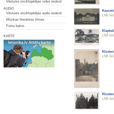
Vēstures enciklopēdijas video ieraksti
AUDIO
Kaucmi
Vēstures enciklopēdijas audio ieraksti
LNB bil
Mūzikas literatūras tēmas
Putnu balsis
Klapkal
LNB bil
KARTE
Klostera
LNB bil
Klostera
LNB bil