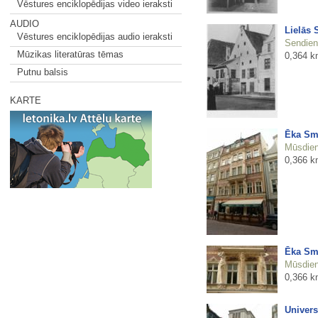
Vēstures enciklopēdijas video ieraksti
AUDIO
Lielās 
Vēstures enciklopēdijas audio ieraksti
Sendienu
Mūzikas literatūras tēmas
0,364 k
Putnu balsis
KARTE
Ēka Sm
Mūsdienu
0,366 k
Ēka Sm
Mūsdienu
0,366 k
Univers