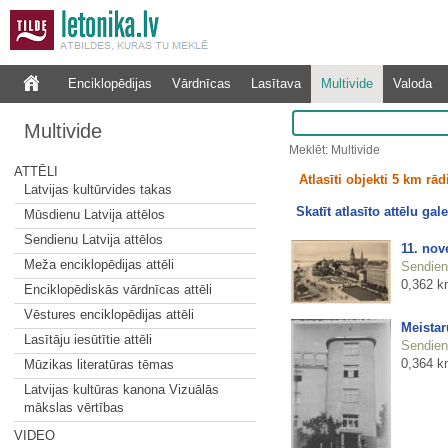
Enciklopēdijas
Vārdnīcas
Lasītava
Multivide
Valoda
Multivide
Meklēt: Multivide
ATTĒLI
Atlasīti objekti 5 km rā
Latvijas kultūrvides takas
Skatīt atlasīto attēlu gale
Mūsdienu Latvija attēlos
Sendienu Latvija attēlos
11. nov
Meža enciklopēdijas attēli
Sendienu
0,362 k
Enciklopēdiskās vārdnīcas attēli
Vēstures enciklopēdijas attēli
Meistar
Lasītāju iesūtītie attēli
Sendienu
0,364 k
Mūzikas literatūras tēmas
Latvijas kultūras kanona Vizuālās
mākslas vērtības
VIDEO