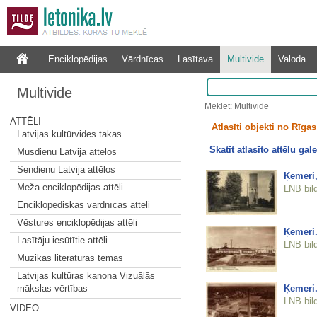
Enciklopēdijas
Vārdnīcas
Lasītava
Multivide
Valoda
Multivide
Meklēt: Multivide
ATTĒLI
Atlasīti objekti no Rīgas 
Latvijas kultūrvides takas
Skatīt atlasīto attēlu gale
Mūsdienu Latvija attēlos
Sendienu Latvija attēlos
Ķemeri,
Meža enciklopēdijas attēli
LNB bil
Enciklopēdiskās vārdnīcas attēli
Vēstures enciklopēdijas attēli
Ķemeri.
Lasītāju iesūtītie attēli
LNB bil
Mūzikas literatūras tēmas
Latvijas kultūras kanona Vizuālās
Ķemeri.
mākslas vērtības
LNB bil
VIDEO