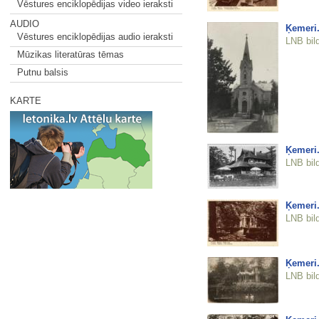
Vēstures enciklopēdijas video ieraksti
AUDIO
Ķemeri.
Vēstures enciklopēdijas audio ieraksti
LNB bil
Mūzikas literatūras tēmas
Putnu balsis
KARTE
Ķemeri.
LNB bil
Ķemeri.
LNB bil
Ķemeri.
LNB bil