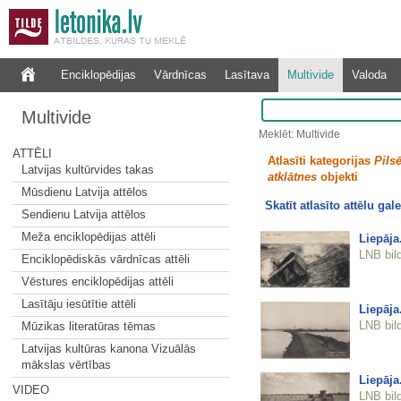
Enciklopēdijas
Vārdnīcas
Lasītava
Multivide
Valoda
Multivide
Meklēt: Multivide
ATTĒLI
Atlasīti kategorijas
Pilsē
Latvijas kultūrvides takas
atklātnes
objekti
Mūsdienu Latvija attēlos
Skatīt atlasīto attēlu gale
Sendienu Latvija attēlos
Meža enciklopēdijas attēli
Liepāja
LNB bil
Enciklopēdiskās vārdnīcas attēli
Vēstures enciklopēdijas attēli
Lasītāju iesūtītie attēli
Liepāja
LNB bil
Mūzikas literatūras tēmas
Latvijas kultūras kanona Vizuālās
mākslas vērtības
Liepāja
VIDEO
LNB bil