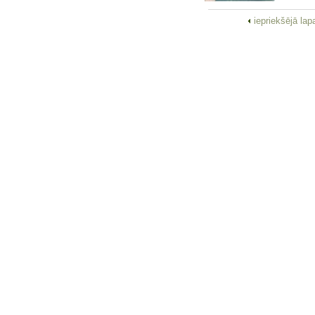
iepriekšējā la