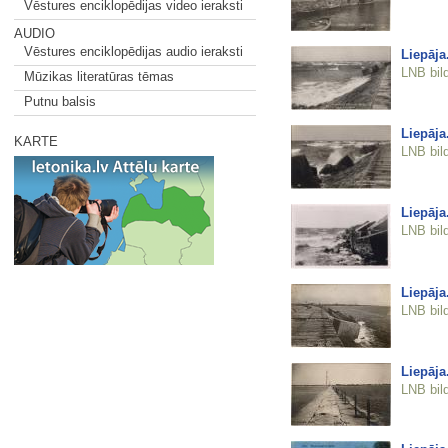
Vēstures enciklopēdijas video ieraksti
AUDIO
Vēstures enciklopēdijas audio ieraksti
Liepāja
LNB bil
Mūzikas literatūras tēmas
Putnu balsis
Liepāja
KARTE
LNB bil
Liepāja
LNB bil
Liepāja
LNB bil
Liepāja
LNB bil