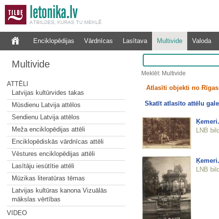
Enciklopēdijas
Vārdnīcas
Lasītava
Multivide
Valoda
Multivide
Meklēt: Multivide
ATTĒLI
Atlasīti objekti no Rīgas 
Latvijas kultūrvides takas
Skatīt atlasīto attēlu gale
Mūsdienu Latvija attēlos
Sendienu Latvija attēlos
Ķemeri.
Meža enciklopēdijas attēli
LNB bil
Enciklopēdiskās vārdnīcas attēli
Vēstures enciklopēdijas attēli
Ķemeri.
Lasītāju iesūtītie attēli
LNB bil
Mūzikas literatūras tēmas
Latvijas kultūras kanona Vizuālās
mākslas vērtības
VIDEO