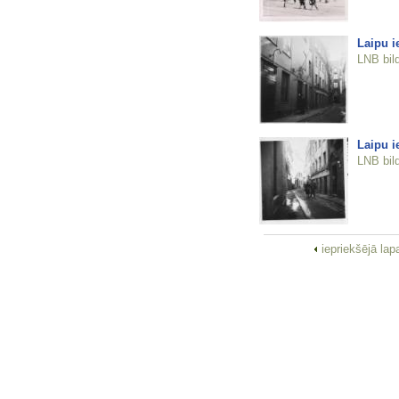
Laipu i
LNB bil
Laipu i
LNB bil
iepriekšējā la