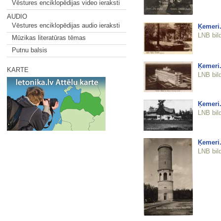
Vēstures enciklopēdijas video ieraksti
AUDIO
Vēstures enciklopēdijas audio ieraksti
Ķemeri.
LNB bil
Mūzikas literatūras tēmas
Putnu balsis
Ķemeri.
KARTE
LNB bil
Ķemeri.
LNB bil
Ķemeri.
LNB bil