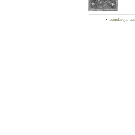
iepriekšējā la