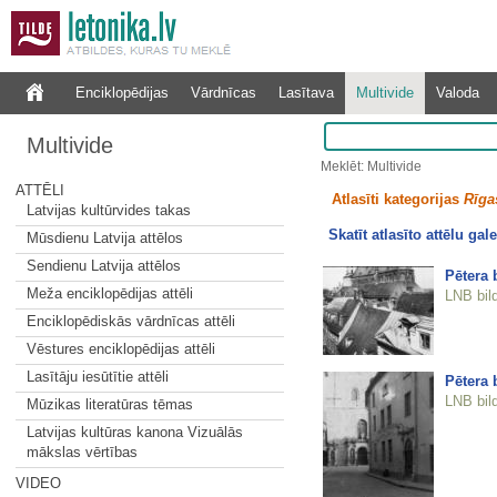
Enciklopēdijas
Vārdnīcas
Lasītava
Multivide
Valoda
Multivide
Meklēt: Multivide
ATTĒLI
Atlasīti kategorijas
Rīgas
Latvijas kultūrvides takas
Skatīt atlasīto attēlu gale
Mūsdienu Latvija attēlos
Sendienu Latvija attēlos
Pētera 
Meža enciklopēdijas attēli
LNB bil
Enciklopēdiskās vārdnīcas attēli
Vēstures enciklopēdijas attēli
Lasītāju iesūtītie attēli
Pētera 
LNB bil
Mūzikas literatūras tēmas
Latvijas kultūras kanona Vizuālās
mākslas vērtības
VIDEO