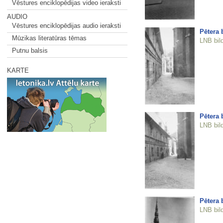
Vēstures enciklopēdijas video ieraksti
AUDIO
Vēstures enciklopēdijas audio ieraksti
Pētera 
Mūzikas literatūras tēmas
LNB bil
Putnu balsis
KARTE
Pētera 
LNB bil
Pētera 
LNB bil