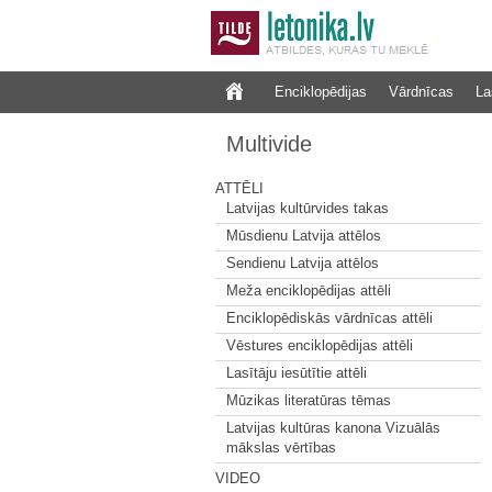
Enciklopēdijas
Vārdnīcas
La
Multivide
ATTĒLI
Latvijas kultūrvides takas
Mūsdienu Latvija attēlos
Sendienu Latvija attēlos
Meža enciklopēdijas attēli
Enciklopēdiskās vārdnīcas attēli
Vēstures enciklopēdijas attēli
Lasītāju iesūtītie attēli
Mūzikas literatūras tēmas
Latvijas kultūras kanona Vizuālās
mākslas vērtības
VIDEO