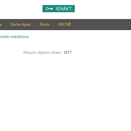
IENĀKT
a
Darba lapas
Skola
ABONĒ
šinātā meklēšana
Atlasīto objektu skaits:
1877