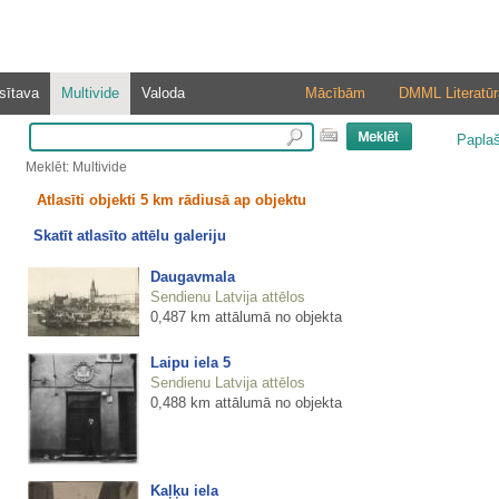
sītava
Multivide
Valoda
Mācībām
DMML Literatūr
Papla
Meklēt: Multivide
Atlasīti objekti 5 km rādiusā ap objektu
Skatīt atlasīto attēlu galeriju
Daugavmala
Sendienu Latvija attēlos
0,487 km attālumā no objekta
Laipu iela 5
Sendienu Latvija attēlos
0,488 km attālumā no objekta
Kaļķu iela