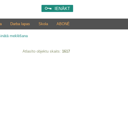
IENĀKT
a
Darba lapas
Skola
ABONĒ
šinātā meklēšana
Atlasīto objektu skaits:
1617