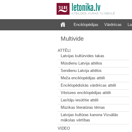
Enciklopēdijas
Vārdnīcas
La
Multivide
ATTĒLI
Latvijas kultūrvides takas
Mūsdienu Latvija attēlos
Sendienu Latvija attēlos
Meža enciklopēdijas attēli
Enciklopēdiskās vārdnīcas attēli
Vēstures enciklopēdijas attēli
Lasītāju iesūtītie attēli
Mūzikas literatūras tēmas
Latvijas kultūras kanona Vizuālās
mākslas vērtības
VIDEO