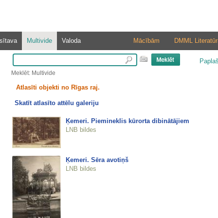
sītava
Multivide
Valoda
Mācībām
DMML Literatūr
Papla
Meklēt: Multivide
Atlasīti objekti no Rīgas raj.
Skatīt atlasīto attēlu galeriju
Ķemeri. Piemineklis kūrorta dibinātājiem
LNB bildes
Ķemeri. Sēra avotiņš
LNB bildes