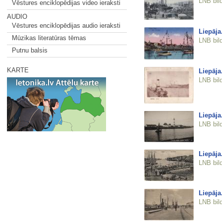
LNB bil
Vēstures enciklopēdijas video ieraksti
AUDIO
Vēstures enciklopēdijas audio ieraksti
Liepāja
Mūzikas literatūras tēmas
LNB bil
Putnu balsis
KARTE
Liepāja
LNB bil
Liepāja
LNB bil
Liepāja
LNB bil
Liepāja
LNB bil