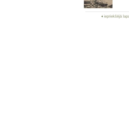
iepriekšējā la