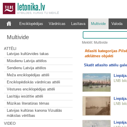
Enciklopēdijas
Vārdnīcas
Lasītava
Multivide
Valoda
Multivide
Meklēt: Multivide
ATTĒLI
Atlasīti kategorijas
Pilsē
Latvijas kultūrvides takas
atklātnes
objekti
Mūsdienu Latvija attēlos
Skatīt atlasīto attēlu gale
Sendienu Latvija attēlos
Meža enciklopēdijas attēli
Liepāja
LNB bil
Enciklopēdiskās vārdnīcas attēli
Vēstures enciklopēdijas attēli
Lasītāju iesūtītie attēli
Liepāja
Mūzikas literatūras tēmas
LNB bil
Latvijas kultūras kanona Vizuālās
mākslas vērtības
Liepāja
VIDEO