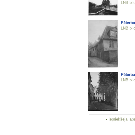
LNB bil
Pēterba
LNB bil
Pēterb
LNB bil
iepriekšējā la