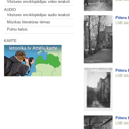
Vēstures enciklopēdijas video ieraksti
AUDIO
Vēstures enciklopēdijas audio ieraksti
Pētera 
Mūzikas literatūras tēmas
LNB bil
Putnu balsis
KARTE
Pētera 
LNB bil
Pētera 
LNB bil