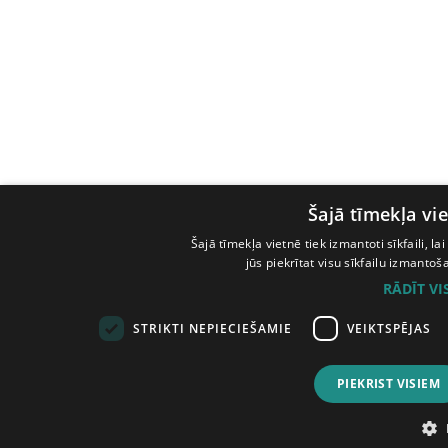
Šajā tīmekļa vie
Šajā tīmekļa vietnē tiek izmantoti sīkfaili, l
jūs piekrītat visu sīkfailu izmanto
RĀDĪT V
STRIKTI NEPIECIEŠAMIE
VEIKTSPĒJAS
PIEKRIST VISIEM
© Tilde, 2026.
Visas tiesības aizsargātas