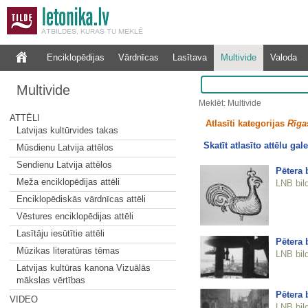
Enciklopēdijas
Vārdnīcas
Lasītava
Multivide
Valoda
Multivide
Meklēt: Multivide
ATTĒLI
Atlasīti kategorijas
Rīgas
Latvijas kultūrvides takas
Skatīt atlasīto attēlu gale
Mūsdienu Latvija attēlos
Sendienu Latvija attēlos
Pētera 
Meža enciklopēdijas attēli
LNB bil
Enciklopēdiskās vārdnīcas attēli
Vēstures enciklopēdijas attēli
Lasītāju iesūtītie attēli
Pētera 
Mūzikas literatūras tēmas
LNB bil
Latvijas kultūras kanona Vizuālās
mākslas vērtības
Pētera 
VIDEO
LNB bil