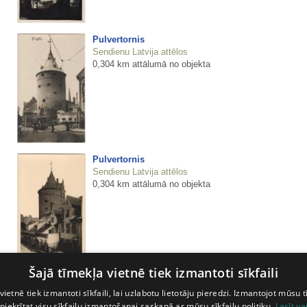
Pulvertornis
Sendienu Latvija attēlos
0,304 km attālumā no objekta
Pulvertornis
Sendienu Latvija attēlos
0,304 km attālumā no objekta
Šajā tīmekļa vietnē tiek izmantoti sīkfaili
Pulvertornis
Sendienu Latvija attēlos
vietnē tiek izmantoti sīkfaili, lai uzlabotu lietotāju pieredzi. Izmantojot mūsu t
0,304 km attālumā no objekta
 piekrītat visu sīkfailu izmantošanai saskaņā ar mūsu sīkfailu politiku.
Lasīt va