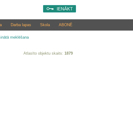
IENĀKT
a
Darba lapas
Skola
ABONĒ
šinātā meklēšana
Atlasīto objektu skaits:
1879