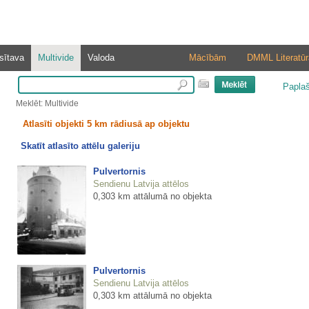
sītava
Multivide
Valoda
Mācībām
DMML Literatūr
Papla
Meklēt: Multivide
Atlasīti objekti 5 km rādiusā ap objektu
Skatīt atlasīto attēlu galeriju
Pulvertornis
Sendienu Latvija attēlos
0,303 km attālumā no objekta
Pulvertornis
Sendienu Latvija attēlos
0,303 km attālumā no objekta