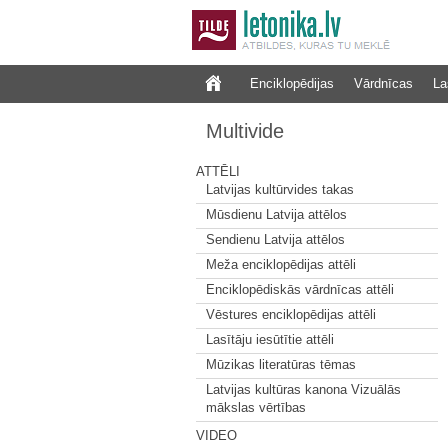
Enciklopēdijas
Vārdnīcas
La
Multivide
ATTĒLI
Latvijas kultūrvides takas
Mūsdienu Latvija attēlos
Sendienu Latvija attēlos
Meža enciklopēdijas attēli
Enciklopēdiskās vārdnīcas attēli
Vēstures enciklopēdijas attēli
Lasītāju iesūtītie attēli
Mūzikas literatūras tēmas
Latvijas kultūras kanona Vizuālās
mākslas vērtības
VIDEO