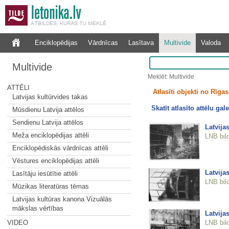
Enciklopēdijas
Vārdnīcas
Lasītava
Multivide
Valoda
Multivide
Meklēt: Multivide
ATTĒLI
Atlasīti objekti no Rīgas 
Latvijas kultūrvides takas
Skatīt atlasīto attēlu gale
Mūsdienu Latvija attēlos
Sendienu Latvija attēlos
Latvija
Meža enciklopēdijas attēli
LNB bil
Enciklopēdiskās vārdnīcas attēli
Vēstures enciklopēdijas attēli
Latvija
Lasītāju iesūtītie attēli
LNB bil
Mūzikas literatūras tēmas
Latvijas kultūras kanona Vizuālās
mākslas vērtības
Latvija
LNB bil
VIDEO