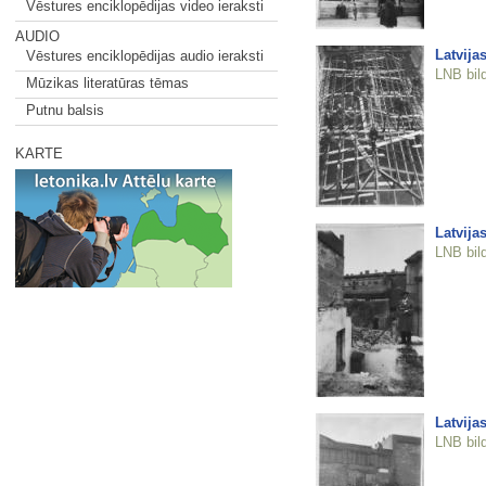
Vēstures enciklopēdijas video ieraksti
AUDIO
Latvija
Vēstures enciklopēdijas audio ieraksti
LNB bil
Mūzikas literatūras tēmas
Putnu balsis
KARTE
Latvija
LNB bil
Latvija
LNB bil