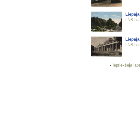
Liepāja
LNB bil
Liepāja
LNB bil
iepriekšējā la