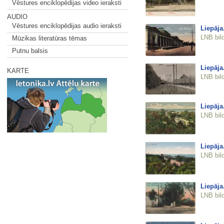
Vēstures enciklopēdijas video ieraksti
AUDIO
Vēstures enciklopēdijas audio ieraksti
Liepāja
LNB bil
Mūzikas literatūras tēmas
Putnu balsis
Liepāja
KARTE
LNB bil
Liepāja
LNB bil
Liepāja
LNB bil
Liepāja
LNB bil