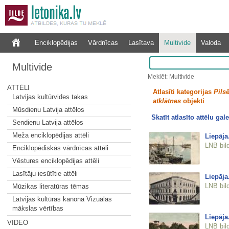
Enciklopēdijas
Vārdnīcas
Lasītava
Multivide
Valoda
Multivide
Meklēt: Multivide
ATTĒLI
Atlasīti kategorijas
Pilsē
Latvijas kultūrvides takas
atklātnes
objekti
Mūsdienu Latvija attēlos
Skatīt atlasīto attēlu gale
Sendienu Latvija attēlos
Meža enciklopēdijas attēli
Liepāja
LNB bil
Enciklopēdiskās vārdnīcas attēli
Vēstures enciklopēdijas attēli
Lasītāju iesūtītie attēli
Liepāja
LNB bil
Mūzikas literatūras tēmas
Latvijas kultūras kanona Vizuālās
mākslas vērtības
Liepāja
VIDEO
LNB bil