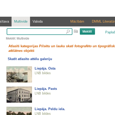
sītava
Multivide
Valoda
Mācībām
DMML Literatūr
Papla
Meklēt: Multivide
Atlasīti kategorijas
Pilsētu un lauku skati fotografēto un tipogrāfisk
atklātnes
objekti
Skatīt atlasīto attēlu galeriju
Liepāja. Osta
LNB bildes
Liepāja. Pasts
LNB bildes
Liepāja. Peldu iela.
LNB bildes