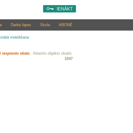
IENĀKT
a
Darba lapas
Skola
ABONĒ
šinātā meklēšana
i iespiesto skatu
Atlasīto objektu skaits:
1047