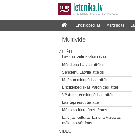
Enciklopēdijas
Vārdnīcas
La
Multivide
ATTĒLI
Latvijas kultūrvides takas
Mūsdienu Latvija attēlos
Sendienu Latvija attēlos
Meža enciklopēdijas attēli
Enciklopēdiskās vārdnīcas attēli
Vēstures enciklopēdijas attēli
Lasītāju iesūtītie attēli
Mūzikas literatūras tēmas
Latvijas kultūras kanona Vizuālās
mākslas vērtības
VIDEO