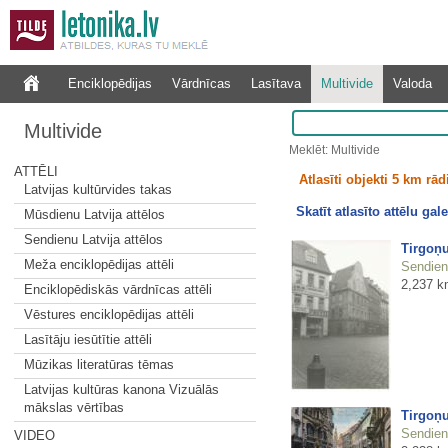
Enciklopēdijas
Vārdnīcas
Lasītava
Multivide
Valoda
Multivide
Meklēt: Multivide
ATTĒLI
Atlasīti objekti 5 km rā
Latvijas kultūrvides takas
Skatīt atlasīto attēlu gale
Mūsdienu Latvija attēlos
Sendienu Latvija attēlos
Tirgoņu
Meža enciklopēdijas attēli
Sendienu
2,237 k
Enciklopēdiskās vārdnīcas attēli
Vēstures enciklopēdijas attēli
Lasītāju iesūtītie attēli
Mūzikas literatūras tēmas
Latvijas kultūras kanona Vizuālās
mākslas vērtības
Tirgoņu
Sendienu
VIDEO