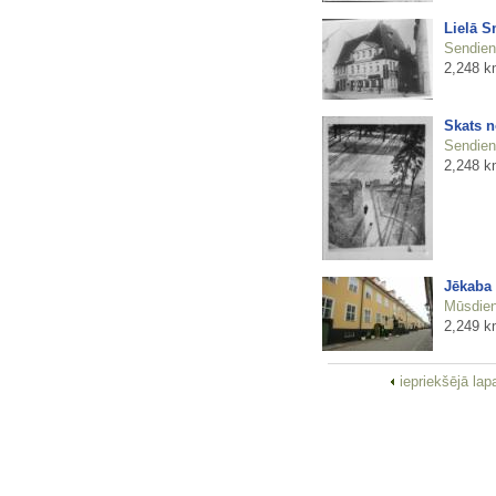
Lielā S
Sendienu
2,248 k
Skats n
Sendienu
2,248 k
Jēkaba
Mūsdienu
2,249 k
iepriekšējā la