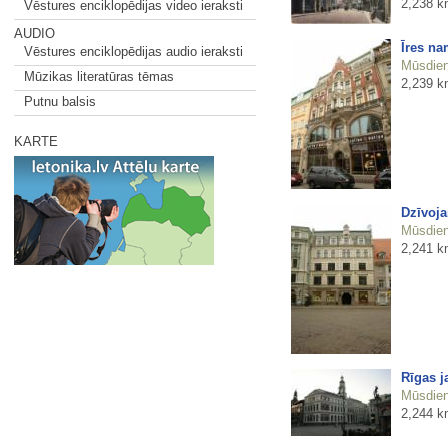
2,238 k
Vēstures enciklopēdijas video ieraksti
AUDIO
Īres na
Vēstures enciklopēdijas audio ieraksti
Mūsdienu
Mūzikas literatūras tēmas
2,239 k
Putnu balsis
KARTE
Dzīvoja
Mūsdienu
2,241 k
Rīgas j
Mūsdienu
2,244 k