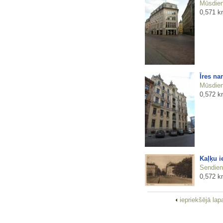
Mūsdienu
0,571 k
Īres na
Mūsdienu
0,572 k
Kaļķu i
Sendienu
0,572 k
iepriekšējā la