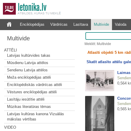
Enciklopēdijas
Vārdnīcas
Lasītava
Multivide
Valoda
Multivide
Meklēt: Multivide
ATTĒLI
Atlasīti objekti 5 km rā
Latvijas kultūrvides takas
Skatīt atlasīto attēlu gale
Mūsdienu Latvija attēlos
Sendienu Latvija attēlos
Laimas 
Meža enciklopēdijas attēli
Sendienu
0,564 k
Enciklopēdiskās vārdnīcas attēli
Vēstures enciklopēdijas attēli
Concord
Lasītāju iesūtītie attēli
Sendienu
Mūzikas literatūras tēmas
0,565 k
Latvijas kultūras kanona Vizuālās
mākslas vērtības
VIDEO