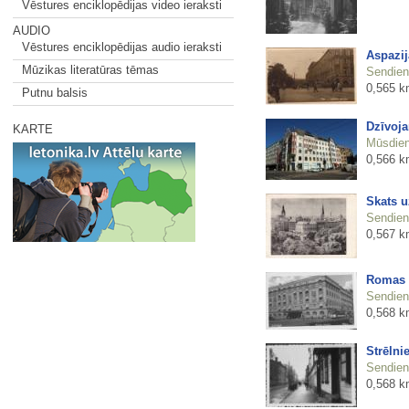
Vēstures enciklopēdijas video ieraksti
AUDIO
Vēstures enciklopēdijas audio ieraksti
Aspazij
Mūzikas literatūras tēmas
Sendienu
0,565 k
Putnu balsis
Dzīvoja
KARTE
Mūsdienu
0,566 k
Skats u
Sendienu
0,567 k
Romas 
Sendienu
0,568 k
Strēlni
Sendienu
0,568 k