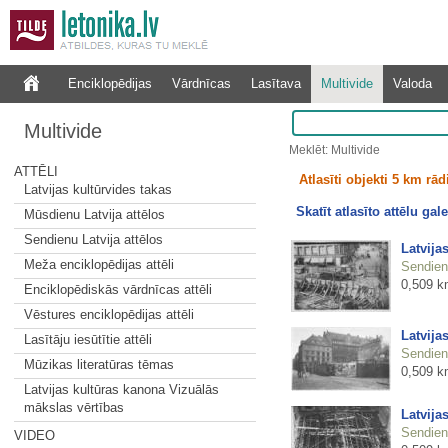
Enciklopēdijas
Vārdnīcas
Lasītava
Multivide
Valoda
Multivide
Meklēt: Multivide
ATTĒLI
Atlasīti objekti 5 km rā
Latvijas kultūrvides takas
Skatīt atlasīto attēlu gale
Mūsdienu Latvija attēlos
Sendienu Latvija attēlos
Latvija
Meža enciklopēdijas attēli
Sendienu
0,509 k
Enciklopēdiskās vārdnīcas attēli
Vēstures enciklopēdijas attēli
Latvija
Lasītāju iesūtītie attēli
Sendienu
Mūzikas literatūras tēmas
0,509 k
Latvijas kultūras kanona Vizuālās
mākslas vērtības
Latvija
Sendienu
VIDEO