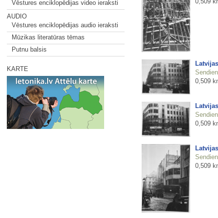
0,509 k
Vēstures enciklopēdijas video ieraksti
AUDIO
Vēstures enciklopēdijas audio ieraksti
Mūzikas literatūras tēmas
Putnu balsis
Latvija
KARTE
Sendienu
0,509 k
Latvija
Sendienu
0,509 k
Latvija
Sendienu
0,509 k