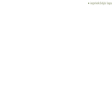
iepriekšējā la