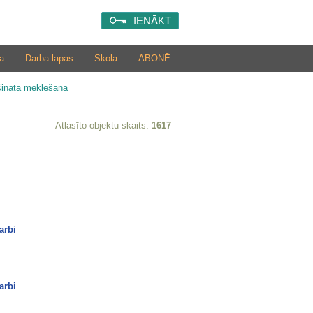
IENĀKT
a
Darba lapas
Skola
ABONĒ
šinātā meklēšana
Atlasīto objektu skaits:
1617
arbi
arbi