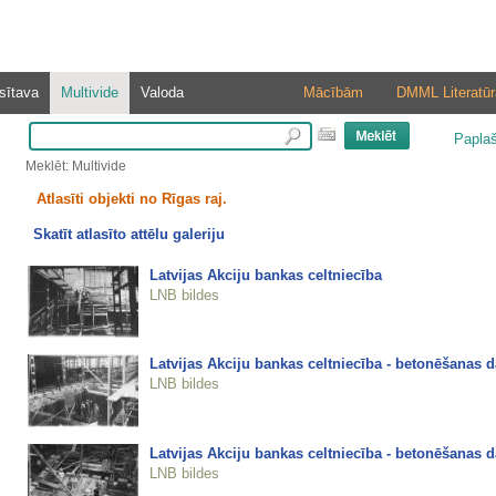
sītava
Multivide
Valoda
Mācībām
DMML Literatūr
Papla
Meklēt: Multivide
Atlasīti objekti no Rīgas raj.
Skatīt atlasīto attēlu galeriju
Latvijas Akciju bankas celtniecība
LNB bildes
Latvijas Akciju bankas celtniecība - betonēšanas d
LNB bildes
Latvijas Akciju bankas celtniecība - betonēšanas d
LNB bildes