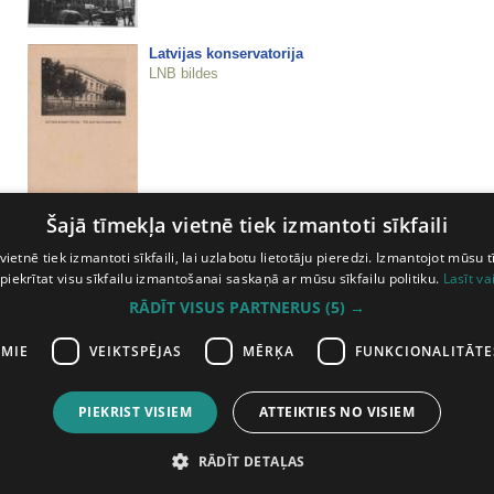
Latvijas konservatorija
LNB bildes
Šajā tīmekļa vietnē tiek izmantoti sīkfaili
Latvijas LPSR. Rīga. LPSR Ministru padomes ēka
LNB bildes
vietnē tiek izmantoti sīkfaili, lai uzlabotu lietotāju pieredzi. Izmantojot mūsu t
 piekrītat visu sīkfailu izmantošanai saskaņā ar mūsu sīkfailu politiku.
Lasīt va
RĀDĪT VISUS PARTNERUS
(5) →
AMIE
VEIKTSPĒJAS
MĒRĶA
FUNKCIONALITĀTE
PIEKRIST VISIEM
ATTEIKTIES NO VISIEM
iepriekšējā lapa
28
29
30
31
32
33
34
35
36
37
38
39
40
4
RĀDĪT DETAĻAS
ātas
Abonē