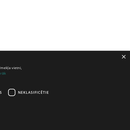
×
īmekļa vietni,
irāk
S
NEKLASIFICĒTIE
1
42
43
44
45
46
nākamā lapa
šana
|
Atbalsts
|
Lietošanas noteikumi