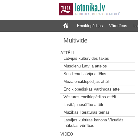
Enciklopēdijas
Vārdnīcas
La
Multivide
ATTĒLI
Latvijas kultūrvides takas
Mūsdienu Latvija attēlos
Sendienu Latvija attēlos
Meža enciklopēdijas attēli
Enciklopēdiskās vārdnīcas attēli
Vēstures enciklopēdijas attēli
Lasītāju iesūtītie attēli
Mūzikas literatūras tēmas
Latvijas kultūras kanona Vizuālās
mākslas vērtības
VIDEO