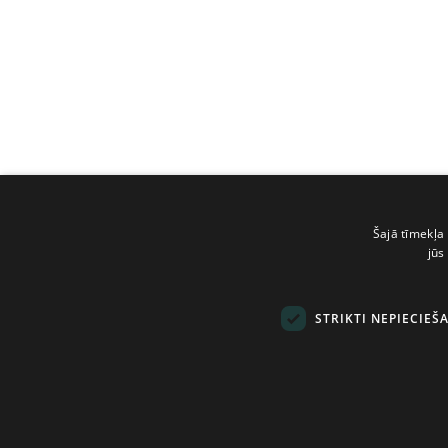
Šajā tīmekļa 
jūs
STRIKTI NEPIECIEŠ
© Tilde, 2026.
Visas tiesības aizsarg