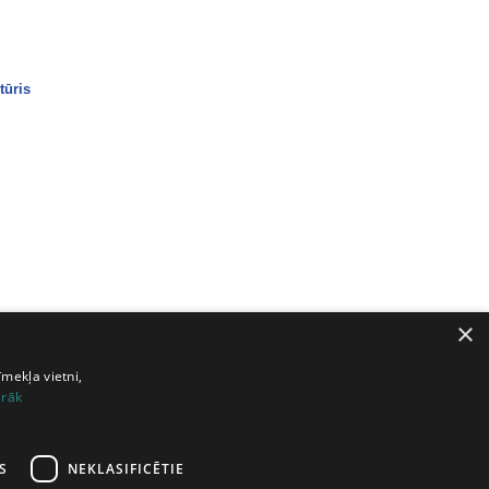
tūris
×
īmekļa vietni,
irāk
S
NEKLASIFICĒTIE