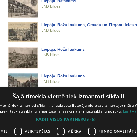
Liepāja. Rātsnams
LNB bildes
Liepāja. Rožu laukuma, Graudu un Tirgoņu ielas s
LNB bildes
Liepāja. Rožu laukums
LNB bildes
Liepāja. Rožu laukums
LNB bildes
Šajā tīmekļa vietnē tiek izmantoti sīkfaili
Liepāja. Rožu laukums
vietnē tiek izmantoti sīkfaili, lai uzlabotu lietotāju pieredzi. Izmantojot mūsu t
LNB bildes
 piekrītat visu sīkfailu izmantošanai saskaņā ar mūsu sīkfailu politiku.
Lasīt va
RĀDĪT VISUS PARTNERUS
(5) →
Liepāja. Rožu laukums
LNB bildes
AMIE
VEIKTSPĒJAS
MĒRĶA
FUNKCIONALITĀTE