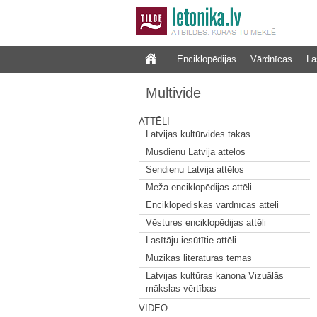
Enciklopēdijas
Vārdnīcas
La
Multivide
ATTĒLI
Latvijas kultūrvides takas
Mūsdienu Latvija attēlos
Sendienu Latvija attēlos
Meža enciklopēdijas attēli
Enciklopēdiskās vārdnīcas attēli
Vēstures enciklopēdijas attēli
Lasītāju iesūtītie attēli
Mūzikas literatūras tēmas
Latvijas kultūras kanona Vizuālās
mākslas vērtības
VIDEO