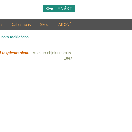
IENĀKT
a
Darba lapas
Skola
ABONĒ
šinātā meklēšana
i iespiesto skatu
Atlasīto objektu skaits:
1047