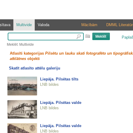
sītava
Multivide
Valoda
Mācībām
DMML Literatūr
Papla
Meklēt: Multivide
Atlasīti kategorijas
Pilsētu un lauku skati fotografēto un tipogrāfisk
atklātnes
objekti
Skatīt atlasīto attēlu galeriju
Liepāja. Pilsētas tilts
LNB bildes
Liepāja. Pilsētas valde
LNB bildes
Liepāja. Pilsētas valde
LNB bildes