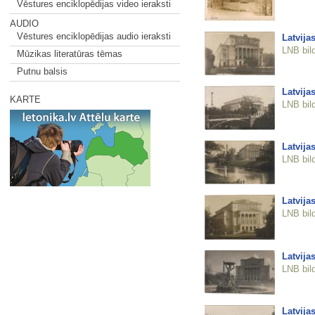
Vēstures enciklopēdijas video ieraksti
AUDIO
Vēstures enciklopēdijas audio ieraksti
Latvija
LNB bil
Mūzikas literatūras tēmas
Putnu balsis
Latvija
KARTE
LNB bil
Latvija
LNB bil
Latvija
LNB bil
Latvija
LNB bil
Latvija