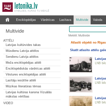
Enciklopēdijas
Vārdnīcas
Lasītava
Multivide
Valoda
Multivide
Meklēt: Multivide
ATTĒLI
Atlasīti objekti no Rīgas 
Latvijas kultūrvides takas
Skatīt atlasīto attēlu gale
Mūsdienu Latvija attēlos
Sendienu Latvija attēlos
Latvija
Meža enciklopēdijas attēli
LNB bil
Enciklopēdiskās vārdnīcas attēli
Vēstures enciklopēdijas attēli
Latvija
Lasītāju iesūtītie attēli
LNB bil
Mūzikas literatūras tēmas
Latvijas kultūras kanona Vizuālās
mākslas vērtības
Latvija
LNB bil
VIDEO