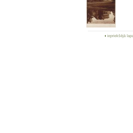
iepriekšējā la