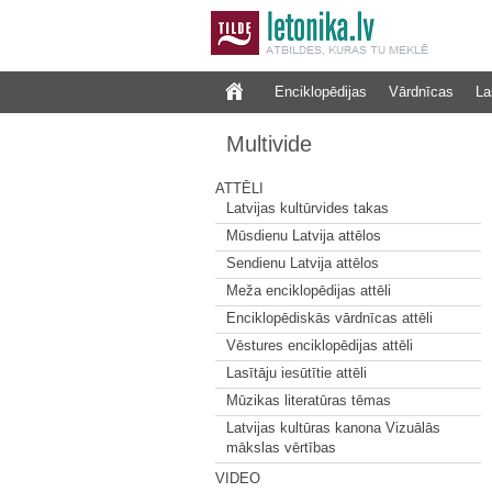
Enciklopēdijas
Vārdnīcas
La
Multivide
ATTĒLI
Latvijas kultūrvides takas
Mūsdienu Latvija attēlos
Sendienu Latvija attēlos
Meža enciklopēdijas attēli
Enciklopēdiskās vārdnīcas attēli
Vēstures enciklopēdijas attēli
Lasītāju iesūtītie attēli
Mūzikas literatūras tēmas
Latvijas kultūras kanona Vizuālās
mākslas vērtības
VIDEO