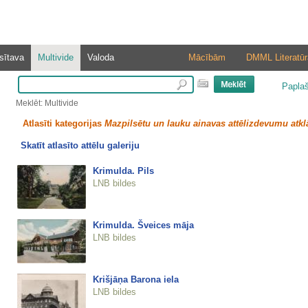
sītava
Multivide
Valoda
Mācībām
DMML Literatūr
Papla
Meklēt: Multivide
Atlasīti kategorijas
Mazpilsētu un lauku ainavas attēlizdevumu atkl
Skatīt atlasīto attēlu galeriju
Krimulda. Pils
LNB bildes
Krimulda. Šveices māja
LNB bildes
Krišjāņa Barona iela
LNB bildes