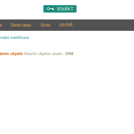
IENĀKT
a
Darba lapas
Skola
ABONĒ
šinātā meklēšana
ātnēs
objekti
Atlasīto objektu skaits:
1948