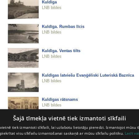
Kuldīga
LNB bildes
Kuldīga. Rumbas līcis
LNB bildes
Kuldīga. Ventas tilts
LNB bildes
Kuldīgas latviešu Evaņģēliski Luteriskā Baznīca
LNB bildes
Kuldīgas rātsnams
LNB bildes
Šajā tīmekļa vietnē tiek izmantoti sīkfaili
Kuršu pludmale ziemā
vietnē tiek izmantoti sīkfaili, lai uzlabotu lietotāju pieredzi. Izmantojot mūsu t
LNB bildes
 piekrītat visu sīkfailu izmantošanai saskaņā ar mūsu sīkfailu politiku.
Lasīt va