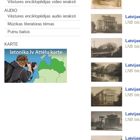
Vēstures enciklopēdijas video ieraksti
AUDIO
Vēstures enciklopēdijas audio ieraksti
Latvija
LNB bil
Mūzikas literatūras tēmas
Putnu balsis
Latvija
KARTE
LNB bil
Latvija
LNB bil
Latvija
LNB bil
Latvija
LNB bil
Latvija