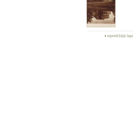
iepriekšējā la