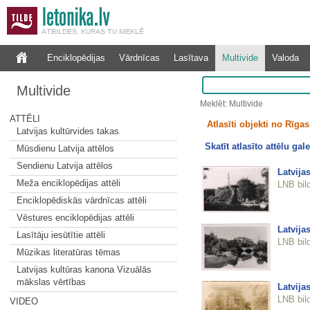
Enciklopēdijas
Vārdnīcas
Lasītava
Multivide
Valoda
Multivide
Meklēt: Multivide
ATTĒLI
Atlasīti objekti no Rīgas 
Latvijas kultūrvides takas
Skatīt atlasīto attēlu gale
Mūsdienu Latvija attēlos
Sendienu Latvija attēlos
Latvija
Meža enciklopēdijas attēli
LNB bil
Enciklopēdiskās vārdnīcas attēli
Vēstures enciklopēdijas attēli
Latvija
Lasītāju iesūtītie attēli
LNB bil
Mūzikas literatūras tēmas
Latvijas kultūras kanona Vizuālās
mākslas vērtības
Latvija
LNB bil
VIDEO