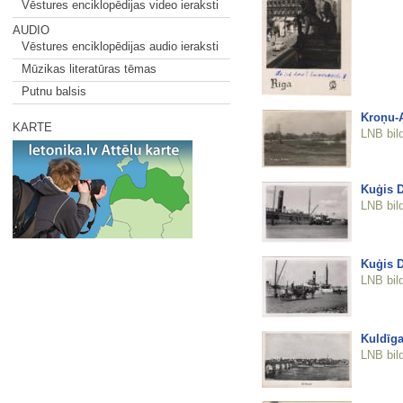
Vēstures enciklopēdijas video ieraksti
AUDIO
Vēstures enciklopēdijas audio ieraksti
Mūzikas literatūras tēmas
Putnu balsis
Kroņu-
KARTE
LNB bil
Kuģis 
LNB bil
Kuģis 
LNB bil
Kuldīg
LNB bil