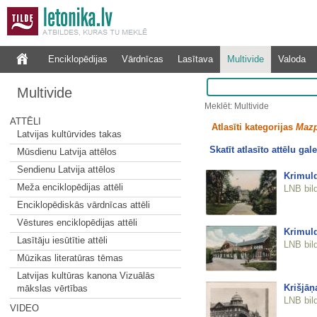
Enciklopēdijas
Vārdnīcas
Lasītava
Multivide
Valoda
Multivide
Meklēt: Multivide
ATTĒLI
Atlasīti kategorijas
Mazp
Latvijas kultūrvides takas
Skatīt atlasīto attēlu gale
Mūsdienu Latvija attēlos
Sendienu Latvija attēlos
Krimuld
Meža enciklopēdijas attēli
LNB bil
Enciklopēdiskās vārdnīcas attēli
Vēstures enciklopēdijas attēli
Krimuld
Lasītāju iesūtītie attēli
LNB bil
Mūzikas literatūras tēmas
Latvijas kultūras kanona Vizuālās
Krišjāņ
mākslas vērtības
LNB bil
VIDEO