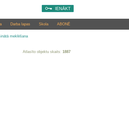
IENĀKT
a
Darba lapas
Skola
ABONĒ
šinātā meklēšana
Atlasīto objektu skaits:
1887