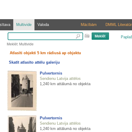
sītava
Multivide
Valoda
Mācībām
DMML Literatūr
Papla
Meklēt: Multivide
Atlasīti objekti 5 km rādiusā ap objektu
Skatīt atlasīto attēlu galeriju
Pulvertornis
Sendienu Latvija attēlos
1,240 km attālumā no objekta
Pulvertornis
Sendienu Latvija attēlos
1,240 km attālumā no objekta