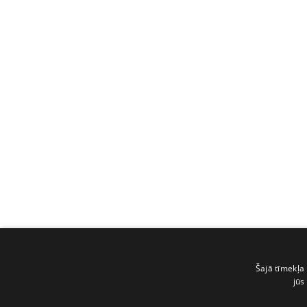
Šajā tīmekļa 
jūs