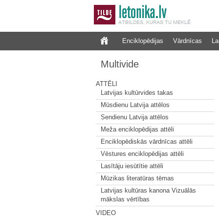
Enciklopēdijas
Vārdnīcas
La
Multivide
ATTĒLI
Latvijas kultūrvides takas
Mūsdienu Latvija attēlos
Sendienu Latvija attēlos
Meža enciklopēdijas attēli
Enciklopēdiskās vārdnīcas attēli
Vēstures enciklopēdijas attēli
Lasītāju iesūtītie attēli
Mūzikas literatūras tēmas
Latvijas kultūras kanona Vizuālās
mākslas vērtības
VIDEO