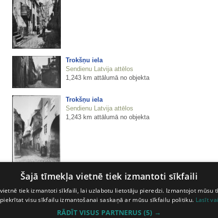
Trokšņu iela
Sendienu Latvija attēlos
1,243 km attālumā no objekta
Trokšņu iela
Sendienu Latvija attēlos
1,243 km attālumā no objekta
Šajā tīmekļa vietnē tiek izmantoti sīkfaili
Trokšņu iela
Sendienu Latvija attēlos
vietnē tiek izmantoti sīkfaili, lai uzlabotu lietotāju pieredzi. Izmantojot mūsu t
1,243 km attālumā no objekta
 piekrītat visu sīkfailu izmantošanai saskaņā ar mūsu sīkfailu politiku.
Lasīt va
RĀDĪT VISUS PARTNERUS
(5) →